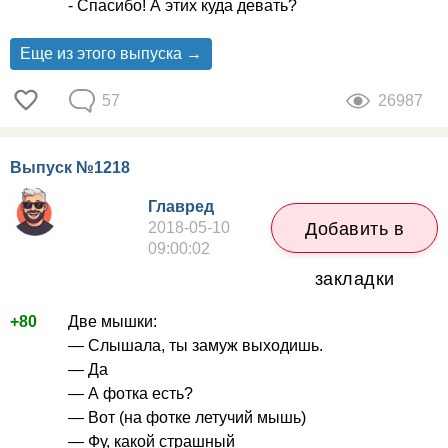
- Спасибо! А этих куда девать?
Еще из этого выпуска →
57
26987
Выпуск №1218
Главред
2018-05-10
Добавить в
09:00:02
закладки
+80
Две мышки:
— Слышала, ты замуж выходишь.
— Да
— А фотка есть?
— Вот (на фотке летучий мышь)
— Фу, какой страшный