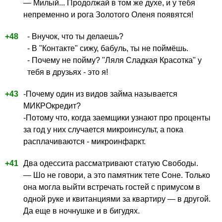
— Милый... Продолжай в том же духе, и у тебя
непременно и рога Золотого Оленя появятся!
+48
- Внучок, что ты делаешь?
- В "Контакте" сижу, бабуль, ты не поймёшь.
- Почему не пойму? "Ляля Сладкая Красотка" у
тебя в друзьях - это я!
+43
-Почему один из видов займа называется
МИКРОкредит?
-Потому что, когда заемщики узнают про проценты
за год у них случается микроинсульт, а пока
расплачиваются - микроинфаркт.
+41
Два одессита рассматривают статую Свободы.
— Шо не говори, а это памятник тете Соне. Только
она могла выйти встречать гостей с примусом в
одной руке и квитанциями за квартиру — в другой.
Да еще в ночнушке и в бигудях.