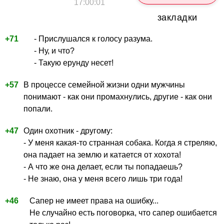
17:00:01
закладки
+71
- Прислушался к голосу разума.
- Ну, и что?
- Такую ерунду несет!
+57
В процессе семейной жизни одни мужчины
понимают - как они промахнулись, другие - как они
попали.
+47
Один охотник - другому:
- У меня какая-то странная собака. Когда я стреляю,
она падает на землю и катается от хохота!
- А что же она делает, если ты попадаешь?
- Не знаю, она у меня всего лишь три года!
+46
Сапер не имеет права на ошибку...
Не случайно есть поговорка, что сапер ошибается