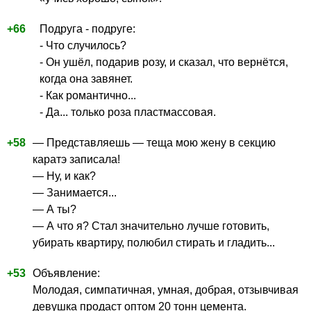
+66
Подруга - подруге:
- Что случилось?
- Он ушёл, подарив розу, и сказал, что вернётся,
когда она завянет.
- Как романтично...
- Да... только роза пластмассовая.
+58
— Представляешь — теща мою жену в секцию
каратэ записала!
— Ну, и как?
— Занимается...
— А ты?
— А что я? Стал значительно лучше готовить,
убирать квартиру, полюбил стирать и гладить...
+53
Объявление:
Молодая, симпатичная, умная, добрая, отзывчивая
девушка продаст оптом 20 тонн цемента.