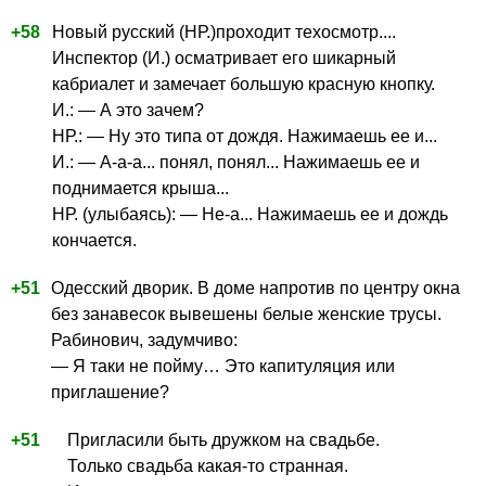
+58
Новый русский (НР.)проходит техосмотр....
Инспектор (И.) осматривает его шикарный
кабриалет и замечает большую красную кнопку.
И.: — А это зачем?
НР.: — Ну это типа от дождя. Нажимаешь ее и...
И.: — А-а-а... понял, понял... Нажимаешь ее и
поднимается крыша...
НР. (улыбаясь): — Не-а... Нажимаешь ее и дождь
кончается.
+51
Одесский дворик. В доме напротив по центру окна
без занавесок вывешены белые женские трусы.
Рабинович, задумчиво:
— Я таки не пойму… Это капитуляция или
приглашение?
+51
Пригласили быть дружком на свадьбе.
Только свадьба какая-то странная.