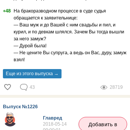
+48
На бракоразводном процессе в суде судья
обращается к заявительнице:
— Ваш муж и до Вашей с ним свадьбы и пил, и
курил, и по девкам шлялся. Зачем Вы тогда вышли
за него замуж?
— Дурой была!
— Не цените Вы супруга, а ведь он Вас, дуру, замуж
взял!
Еще из этого выпуска →
43
28719
Выпуск №1226
Главред
2018-05-14
Добавить в