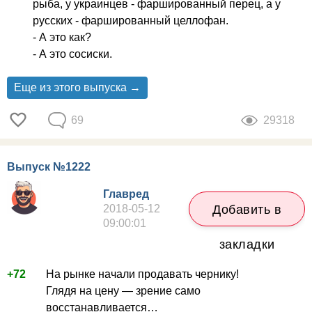
рыба, у украинцев - фаршированный перец, а у
русских - фаршированный целлофан.
- А это как?
- А это сосиски.
Еще из этого выпуска →
69
29318
Выпуск №1222
Главред
2018-05-12
Добавить в
09:00:01
закладки
+72
На рынке начали продавать чернику!
Глядя на цену — зрение само
восстанавливается…