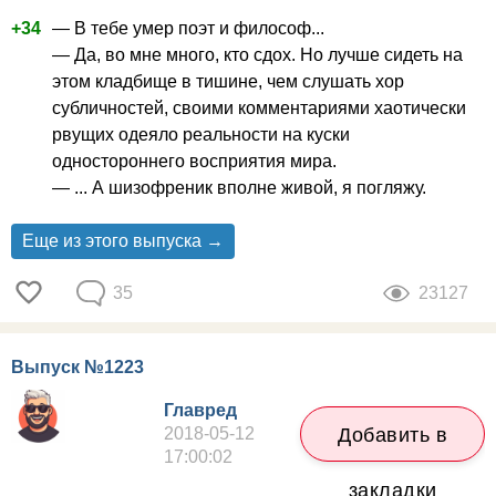
+34
— В тебе умер поэт и философ...
— Да, во мне много, кто сдох. Но лучше сидеть на
этом кладбище в тишине, чем слушать хор
субличностей, своими комментариями хаотически
рвущих одеяло реальности на куски
одностороннего восприятия мира.
— ... А шизофреник вполне живой, я погляжу.
Еще из этого выпуска →
35
23127
Выпуск №1223
Главред
2018-05-12
Добавить в
17:00:02
закладки