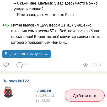
– Скажи мне, мальчик, у вас здесь часто можно
увидеть солнце?
– Я не знаю, сэр, мне только 9 лет.
+45
Путин выловил щуку весом 21 кг., Лукашенко
выловил сома весом 57 кг. Всё, началась рыбная
вакханалия! Вероятно, всё кончится синим китом,
которого поймает Ким Чен Ын…
Еще из этого выпуска →
63
23313
Выпуск №1221
Главред
2018-05-11
Добавить в
17:00:02