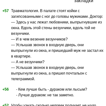
закладки
+57
Травматология. В палате стоят койки с
загипсованными с ног до головы мужиками. Доктор:
— Здесь у нас лежат любовники, выпрыгнувшие из
окна. Вдоль этой стены везунчики, вдоль той не
везунчики.
— И в чем везение везунчиков?
— Услышав звонок в входную дверь, они
выпрыгнули из окна, и пришедший муж не застал их
в квартире.
— А не везунчики?
— Услышав звонок в входную дверь, они
выпрыгнули из окна, а пришел почтальон с
телеграммой.
+56
- Кем лучше быть - дураком или лысым?
- Лучше дураком: не так заметно.
+52
Чтобы узнать сколько человек получает, не надо