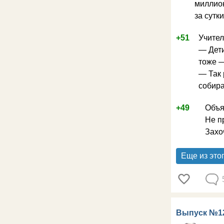
миллион
за сутки
+51
Учител
— Дети
тоже —
— Так 
собир
+49
Объя
Не п
Захо
Еще из это
Выпуск №1