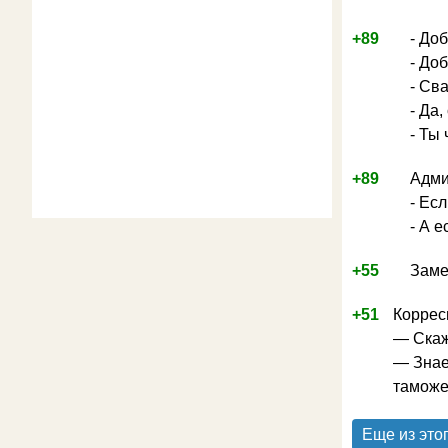
+89
- Доб
- До
- Св
- Да,
- Ты 
+89
Адми
- Ес
- А 
+55
Заме
+51
Коррес
— Скаж
— Знае
таможен
Еще из это