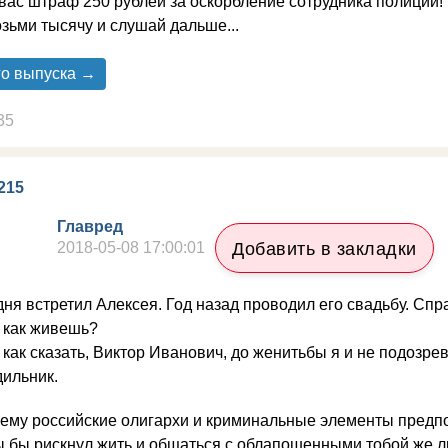
вас штраф 250 рублей за оскорбление сотрудника полиции!
зьми тысячу и слушай дальше...
го выпуска →
35
215
Главред
2018-05-08 17:00:01
Добавить в закладки
ня встретил Алексея. Год назад проводил его свадьбу. Сп
 как живешь?
как сказать, Виктор Иванович, до женитьбы я и не подозре
дильник.
чему российские олигархи и криминальные элементы предп
ты бы рискнул жить и общаться с облапошенными тобой же 