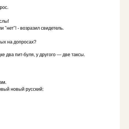
рос.
слы!
 "нет"! - возразил свидетель.
ных на допросах?
ке два пит-буля, у другого — две таксы.
ам.
рвый новый русский: