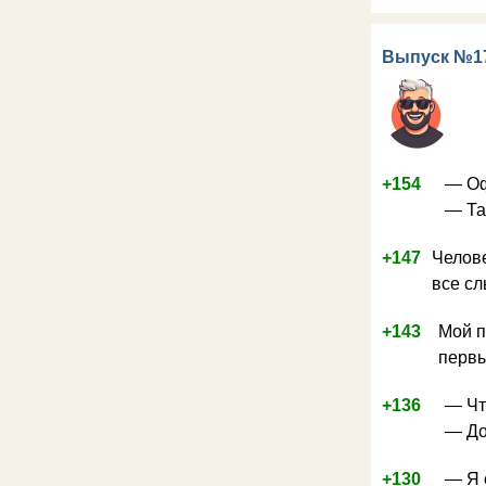
Выпуск №1
+154
— Оф
— Та
+147
Челове
все сл
+143
Мой п
первы
+136
— Чт
— До
+130
— Я 