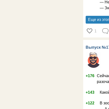
— Не
— Зна
Еще из это
1
Выпуск №1
+176
Сейча
разоча
+143
Како
+122
В зо
— А 