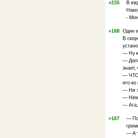
+235
В ев
Нако
- Мо
+168
Один и
В скор
устано
— Ну к
— Дела
знает,
— ЧТО?
его ко
— Ни з
— Неме
— Ага,
+167
— По
греми
— А 