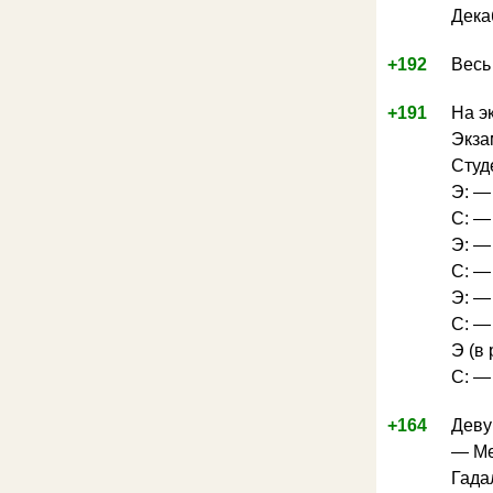
Дека
+192
Весь
+191
На э
Экзам
Студ
Э: —
С: —
Э: —
С: — 
Э: —
С: —
Э (в
С: —
+164
Деву
— Ме
Гада