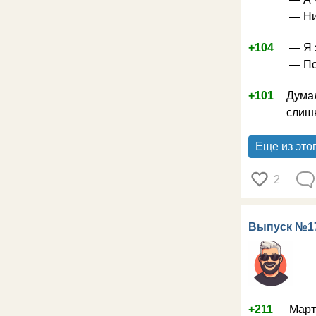
— Ни
+104
— Я 
— По
+101
Думал
слиш
Еще из это
2
Выпуск №1
+211
Март