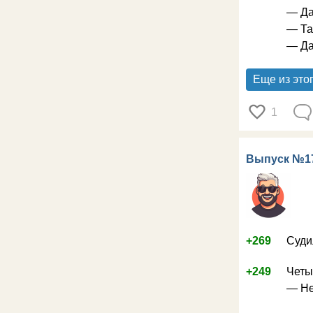
— Да
— Та
— Да
Еще из это
1
Выпуск №1
+269
Суди
+249
Четы
— Не