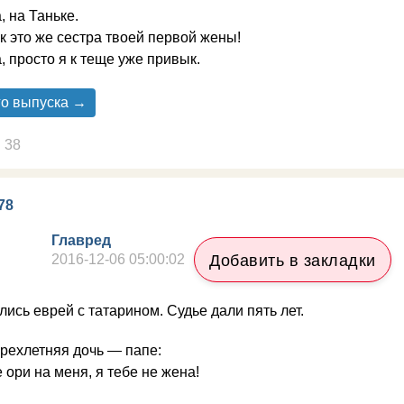
, на Таньке.
к это же сестра твоей первой жены!
, просто я к теще уже привык.
го выпуска →
38
78
Главред
2016-12-06 05:00:02
Добавить в закладки
лись еврей с татарином. Судье дали пять лет.
рехлетняя дочь — папе:
 ори на меня, я тебе не жена!