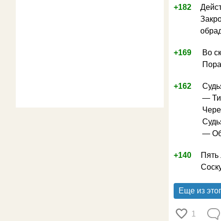
+182
Дейст
Закро
обра
+169
Во с
Пора
+162
Судь
— Ти
Чере
Судь
— Об
+140
Пять 
Соску
Еще из это
1