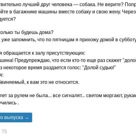
вительно лучший друг человека — собака. Не верите? Попр
йте в багажнике машины вместе собаку и свою жену. Через 
дуется?
колько ты будешь дома?
 уже запомнить, что по пятницам я прихожу домой в субботу
я обращается к залу присутствующих:
шина! Предупреждаю, что если кто-то еще раз скажет "долой
з некоторое время раздается голос: "Долой судью!"
я:
виняемый, к вам это не относится.
лет за рулем не была... все сигналят... светом моргают, рука
чились .
го выпуска →
75