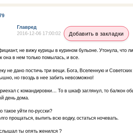
79
Главред
2016-12-06 17:00:02
Добавить в закладки
ициант, не вижу курицы в курином бульоне. Утонула, что л
к она в нем только помылась, и все.
ку не дано постичь три вещи. Бога, Вселенную и Советских
ышно, но гвоздь в нее забить невозможно!
риехал с командировки… То в шкаф заглянул, то балкон 
й день дома.
о такое уйти по-русски?
лго прощаться, выпить всю водку, остаться ночевать.
слышал ты опять женился ?