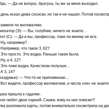
брь: — Да не вопрос, братуха, ты же за меня выходил.
 день искал дома сосиски, но так и не нашел. Потом посмотр
кзамене по математике.
енатор (Э): — Вы, голубчик, ничего не знаете. .
ент (С): — Да и вы, профессор, тоже по-моему не все.
 Ну, например?
 Например, что такое 3, 62?
 Это просто. Это водка. Раньше такая была.
Ну, а 4, 12?
 Это тоже водка. Качеством получше. .
 А 3, 14?
 раздумье): — Что-то не припоминаю…
 Вот видите, профессор математики, а числа «пи» не знаете
шка пришла к гадалке.
ня любят двое парней. Скажи, кому из них повезет?
лка разложила карты, потом внимательно посмотрела на де