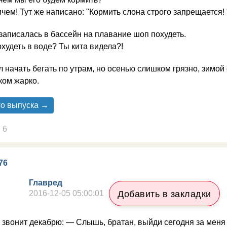
чем! Тут же написано: "Кормить слона строго запрещается! 
записалась в бассейн на плавание шоп похудеть.
худеть в воде? Ты кита видела?!
 начать бегать по утрам, но осенью слишком грязно, зимо
ком жарко.
го выпуска →
6
76
Главред
2016-12-05 05:00:01
Добавить в закладки
 звонит декабрю: — Слышь, братан, выйди сегодня за меня 