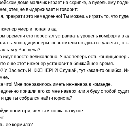
рейском доме мальчик играет на скрипке, а пудель ему подвы
нец отец не выдерживает и говорит:
ня, прекрати это немедленно! Ты можешь играть то, что пуде
нженер умер и попал в ад.
ом времени его перестал устраивать уровень комфорта в ад
вил там кондиционеры, освежители воздуха в туалетах, эска
ак там у Вас дела?
 идут просто великолепно. У нас теперь есть кондиционеры
 что еще этот инженер установит в ближайшее время.
 У Вас есть ИНЖЕНЕР! ?! Слушай, тут какая-то ошибка. И
 мне.
а что! Мне понравилось иметь инженера в команде.
дленно пришли его ко мне наверх или я буду с тобой судит
 и где ты собрался найти юриста?
йди посмотри, чем там кошка на кухне
т.
ты ее кормила?