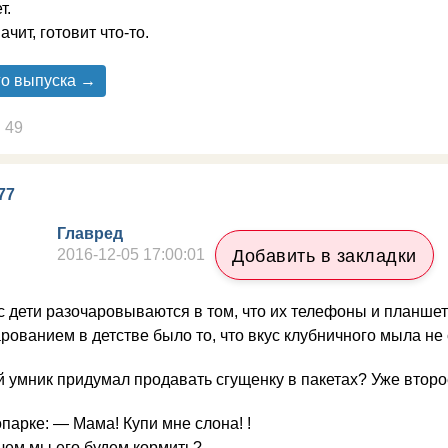
т.
чит, готовит что-то.
го выпуска →
49
77
Главред
2016-12-05 17:00:01
Добавить в закладки
с дети разочаровываются в том, что их телефоны и планш
рованием в детстве было то, что вкус клубничного мыла не 
й умник придумал продавать сгущенку в пакетах? Уже второ
опарке: — Мама! Купи мне слона! !
чем мы его будем кормить?