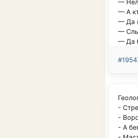
— Нел
— А к
— Да 
— Слы
— Да 
#1954
Геоло
- Стр
- Вор
- А б
- Мас