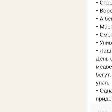
- Стр
- Вор
- А б
- Мас
- Сме
- Уни
- Лад
День б
медве
бегут,
упал.
- Одн
приде