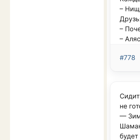
– Нищ
Друзь
– Поч
– Аляс
#778
Сидит
не го
— Зим
Шаман
будет