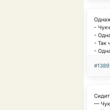
Однаж
- Чукч
- Одна
- Так
- Одн
#1389
Сидит
— Чук