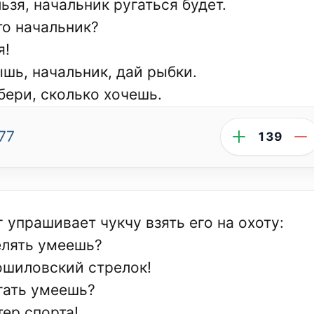
ьзя, начальник ругаться будет.
то начальник?
я!
шь, начальник, дай рыбки.
бери, сколько хочешь.
77
139
г упрашивает чукчу взять его на охоту:
елять умеешь?
ошиловский стрелок!
егать умеешь?
тер спорта!