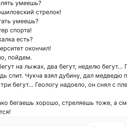
елять умеешь?
ошиловский стрелок!
егать умеешь?
тер спорта!
калка есть?
верситет окончил!
но, пойдем.
егут на лыжах, два бегут, неделю бегут...
дь спит. Чукча взял дубину, дал медведю п
 три бегут... Геологу надоело, он снял с 
ако бегаешь хорошо, стреляешь тоже, а см
тся!