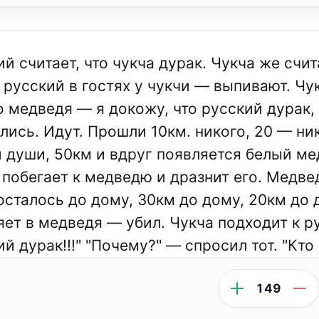
й считает, что чукча дурак. Чукча же счит
 русский в гостях у чукчи — выпивают. Чук
о медведя — я докожу, что русский дурак, 
лись. Идут. Прошли 10км. никого, 20 — ни
 души, 50км и вдруг появляется белый мед
 побегает к медведю и дразнит его. Медве
осталось до дому, 30км до дому, 20км до 
яет в медведя — убил. Чукча подходит к р
ий дурак!!!" "Почему?" — спросил тот. "Кто
149