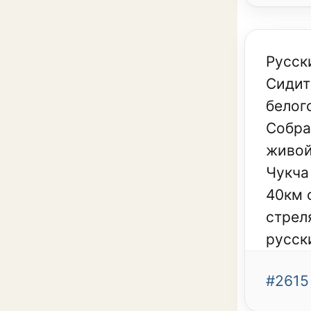
Русски
Сидит
белог
Собра
живой
Чукча
40км 
стрел
русск
#2615