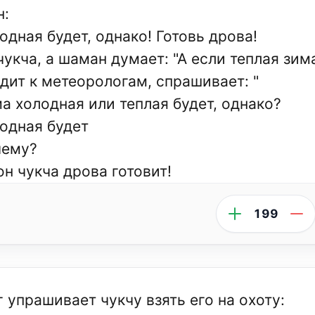
:
одная будет, однако! Готовь дрова!
чукча, а шаман думает: "А если теплая зим
дит к метеорологам, спрашивает: "
а холодная или теплая будет, однако?
одная будет
чему?
он чукча дрова готовит!
199
г упрашивает чукчу взять его на охоту: