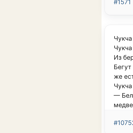
#1571
Чукча
Чукча
Из бе
Бегут
же ес
Чукча
— Бел
медве
#1075