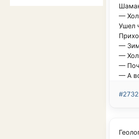
Шаман
— Хол
Ушел 
Прихо
— Зим
— Хол
— По
— А в
#2732
Геоло