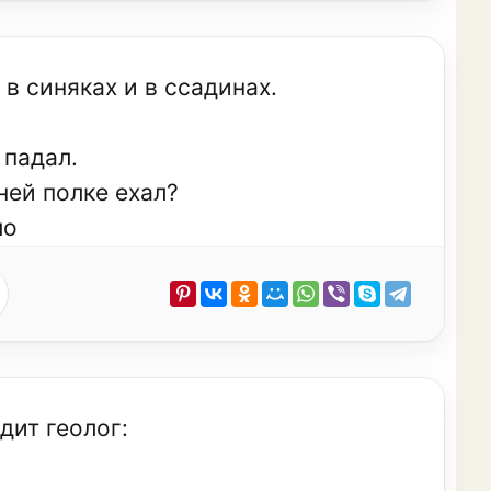
в синяках и в ссадинах.
 падал.
ней полке ехал?
ло
дит геолог: