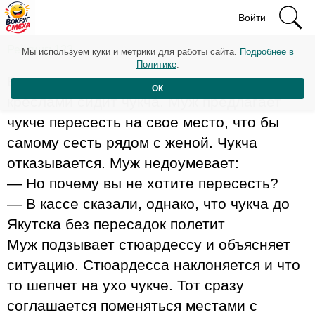
Войти
Рейтинг: 123
Мы используем куки и метрики для работы сайта.
Подробнее в
Политике
.
В самолете летят муж и жена, между их
ОК
креслами сидит чукча. Муж предлагает
чукче пересесть на свое место, что бы
самому сесть рядом с женой. Чукча
отказывается. Муж недоумевает:
— Но почему вы не хотите пересесть?
— В кассе сказали, однако, что чукча до
Якутска без пересадок полетит
Муж подзывает стюардессу и объясняет
ситуацию. Стюардесса наклоняется и что
то шепчет на ухо чукче. Тот сразу
соглашается поменяться местами с