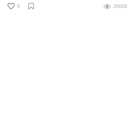
6
26008