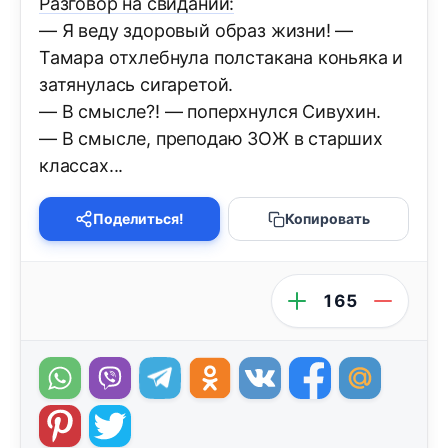
Разговор на свидании:
— Я веду здоровый образ жизни! —
Тамара отхлебнула полстакана коньяка и
затянулась сигаретой.
— В смысле?! — поперхнулся Сивухин.
— В смысле, преподаю ЗОЖ в старших
классах...
Поделиться!
Копировать
165