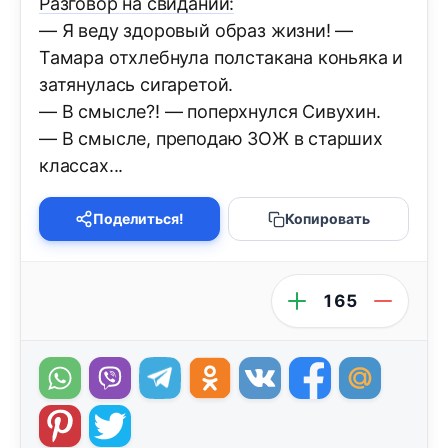
Разговор на свидании:
— Я веду здоровый образ жизни! —
Тамара отхлебнула полстакана коньяка и
затянулась сигаретой.
— В смысле?! — поперхнулся Сивухин.
— В смысле, преподаю ЗОЖ в старших
классах...
Поделиться!
Копировать
165