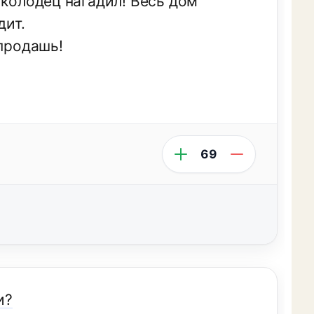
 колодец нагадил! Весь дом
дит.
 продашь!
69
и?