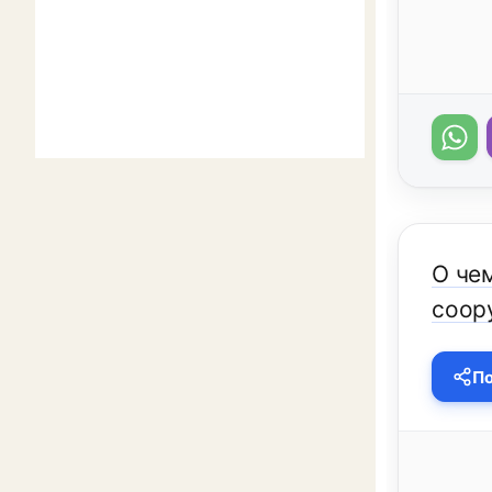
О че
соору
По