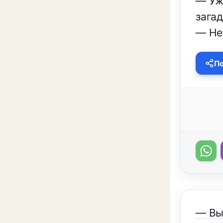
— Уж
загад
— Нее
По
— Вы