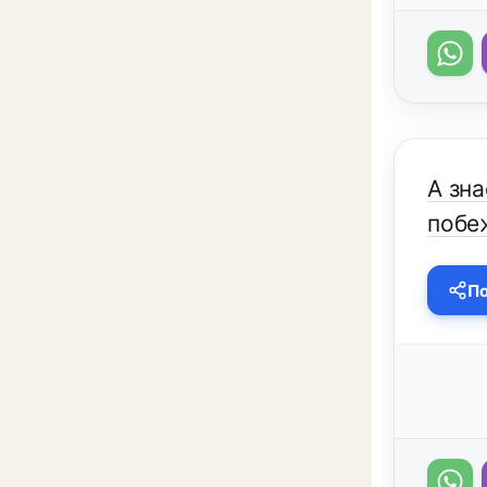
А зна
побе
По