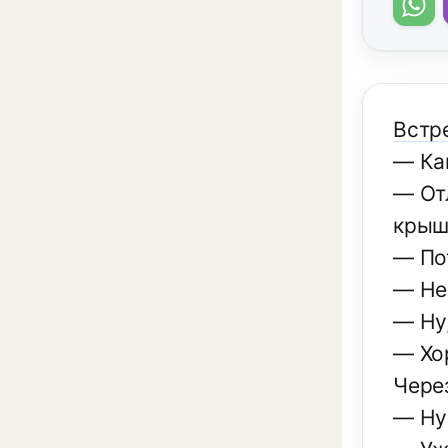
Встр
— Ка
— Отл
крышу
— По
— Нет
— Ну
— Хо
Чере
— Ну 