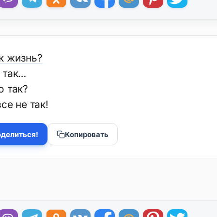
к жизнь?
 так…
о так?
се не так!
делиться!
Копировать