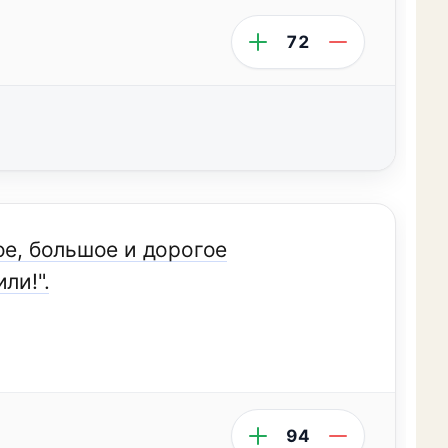
72
ое, большое и дорогое
ли!".
94