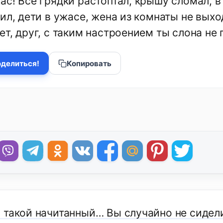
aс! Все грядки растоптал, крышу сломал, в
ил, дети в ужасе, жена из комнаты не выхо
т, друг, с таким настроением ты слона не
делиться!
Копировать
 такой начитанный… Вы случайно не сидел