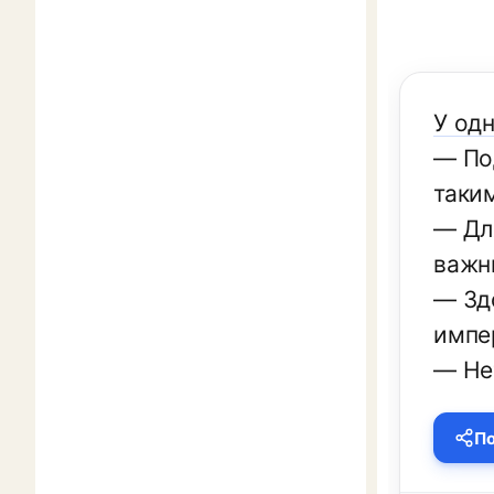
У од
— По
таки
— Дл
важн
— Зд
импе
— Нет
По