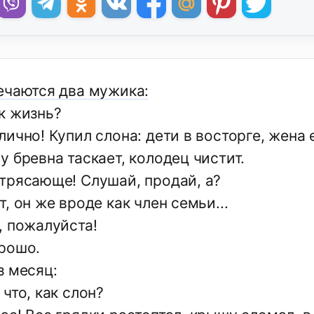
ечаются два мужика:
к жизнь?
ично! Купил слона: дети в восторге, жена 
 бревна таскает, колодец чистит.
трясающе! Слушай, продай, а?
, он же вроде как член семьи...
, пожалуйста!
рошо.
з месяц:
что, как слон?