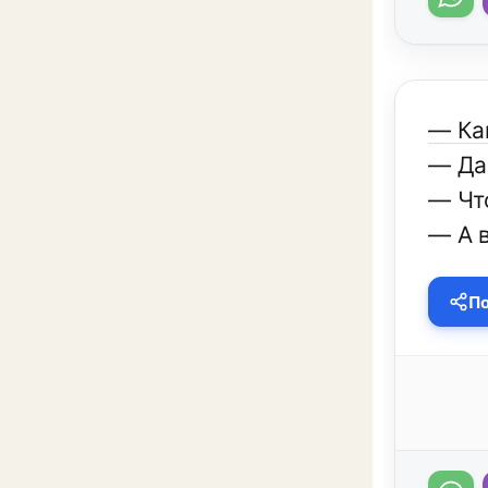
— Ка
— Да
— Чт
— А в
По