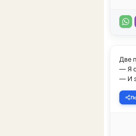
Две 
— Я 
— И э
По