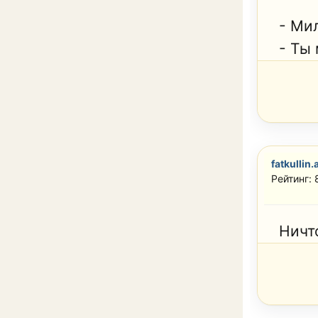
- Ми
- Ты
fatkullin.
Рейтинг: 
Ничто