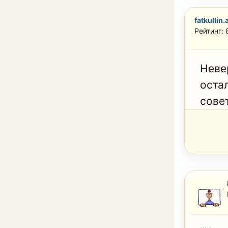
fatkullin.
Рейтинг: 
Неве
оста
сове