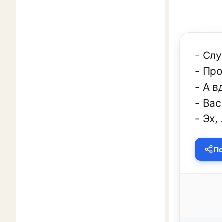
- Сл
- Про
- А 
- Вас
- Эх,
По