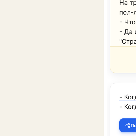
На тр
пол-л
- Чт
- Да 
"Стра
- Ко
- Ко
По