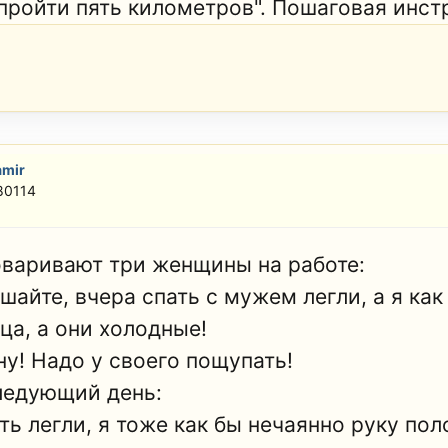
 пройти пять километров". Пошаговая инст
amir
80114
оваривают три женщины на работе:
ушайте, вчера спать с мужем легли, а я ка
ца, а они холодные!
ну! Надо у своего пощупать!
ледующий день:
ать легли, я тоже как бы нечаянно руку по