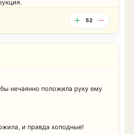
рукция.
52
к бы нечаянно положила руку ему
ложила, и правда холодные!