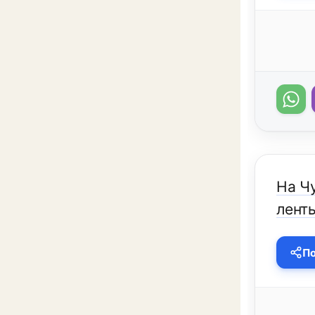
На Ч
ленты
По