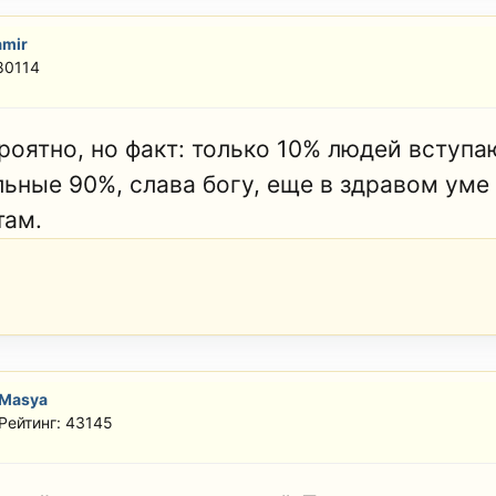
amir
80114
роятно, но факт: только 10% людей вступа
льные 90%, слава богу, еще в здравом уме
там.
Masya
Рейтинг: 43145