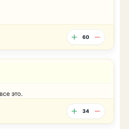
60
все это.
34