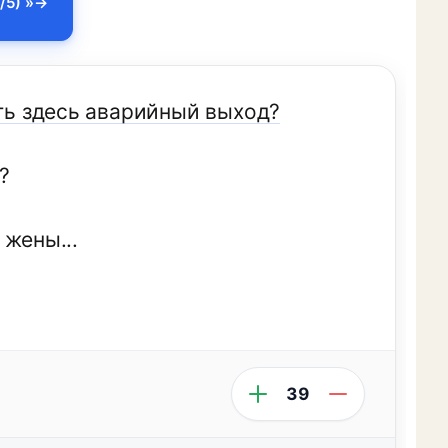
/5) »
еть здесь аварийный выход?
?
 жены...
39