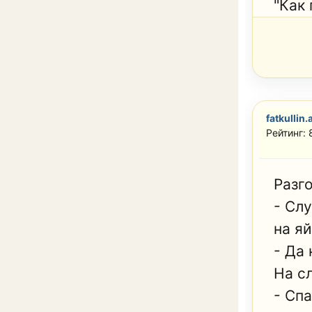
"Как
fatkullin.
Рейтинг: 
Разг
- Сл
на яй
- Да 
На с
- Сп