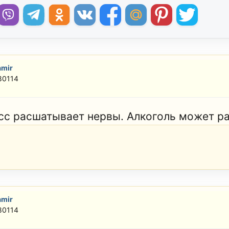
amir
80114
сс расшатывает нервы. Алкоголь может ра
amir
80114