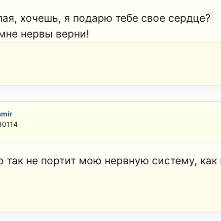
лая, хочешь, я подарю тебе свое сердце?
 мне нервы верни!
amir
80114
 так не портит мою нервную систему, как 