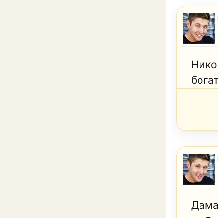
Нико
бога
Дама