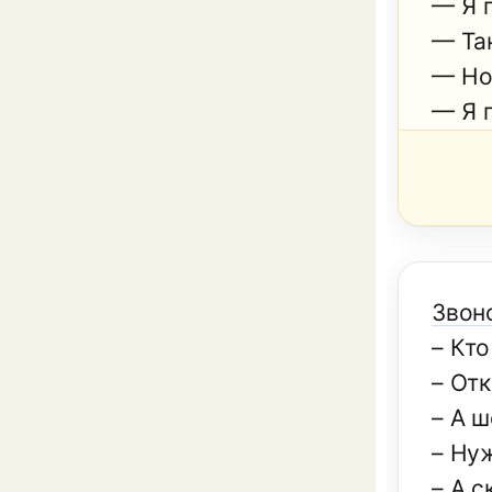
— Я 
— Так
— Но
— Я п
Звон
– Кто
– Отк
– А ш
– Ну
– А с