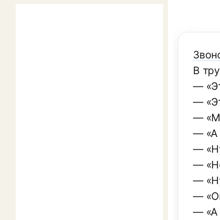
Звоно
В тру
— «Э
— «Э
— «М
— «А
— «Н
— «Не
— «Ну
— «Он
— «А