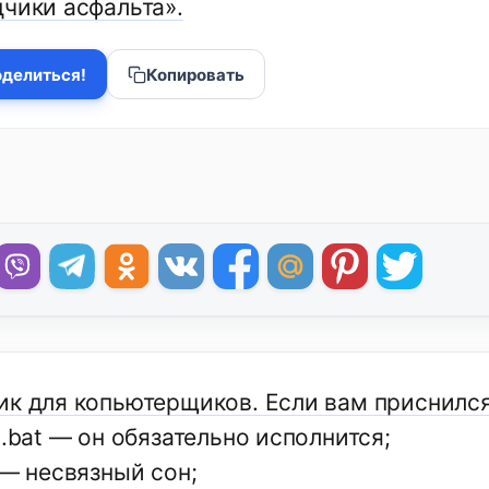
дчики асфальта».
делиться!
Копировать
ик для копьютерщиков. Если вам приснилс
,.bаt — он обязательно исполнится;
 — несвязный сон;