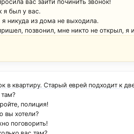
просила вас зайти починить звонок!
 я был у вас.
 я никуда из дома не выходила.
ришел, позвонил, мне никто не открыл, я 
ок в квартиру. Старый еврей подходит к дв
 там?
ройте, полиция!
о вы хотели?
жно поговорить!
колько вас там?