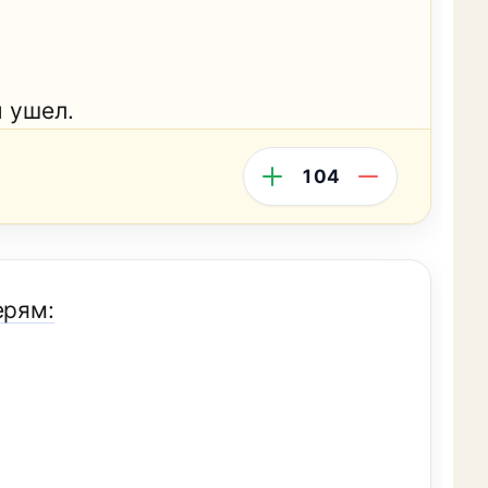
и ушел.
104
ерям: