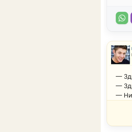
— Зд
— Зд
— Ни