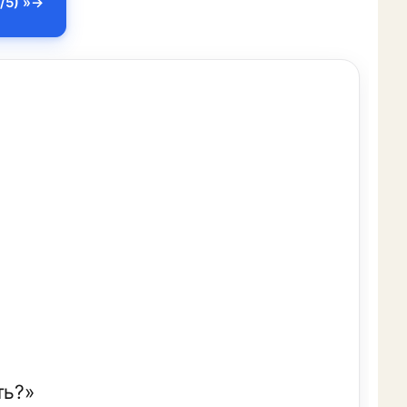
/5) »
ть?»