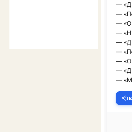
— «Д
— «П
— «О
— «Н
— «Д
— «П
— «О
— «Да
— «М
По