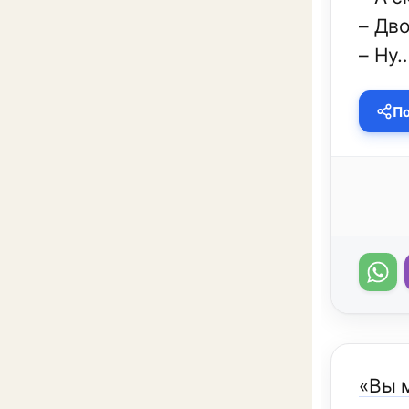
– Дво
– Ну…
По
«Вы 