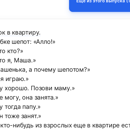
Еще из этого выпуска (1
к в квартиру.
бке шепот: «Алло!»
то кто?»
то я, Маша.»
ашенька, а почему шепотом?»
 я играю.»
у хорошо. Позови маму.»
 могу, она занята.»
 тогда папу.»
 тоже занят.»
 кто-нибудь из взрослых еще в квартире ес