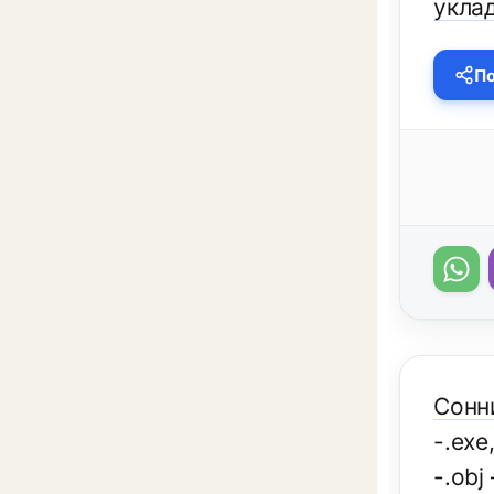
укла
По
Сонн
-.ехе
-.оbj