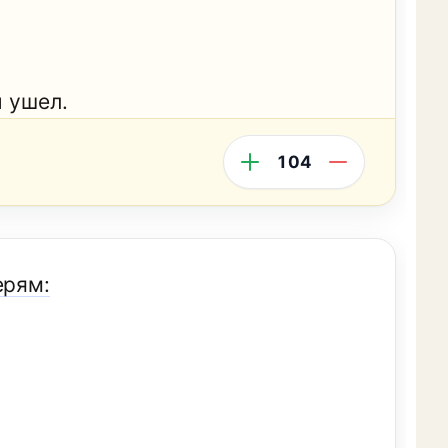
и ушел.
104
ерям: