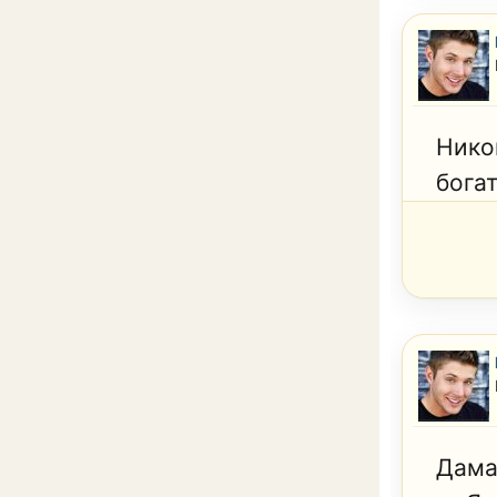
Нико
бога
Дама