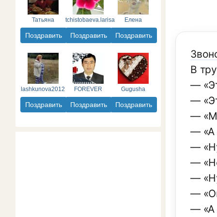
Татьяна
tchistobaeva.larisa
Елена
Поздравить
Поздравить
Поздравить
Звоно
В тру
— «Э
lashkunova2012
FOREVER
Gugusha
— «Э
Поздравить
Поздравить
Поздравить
— «М
— «А
— «Н
— «Не
— «Ну
— «Он
— «А