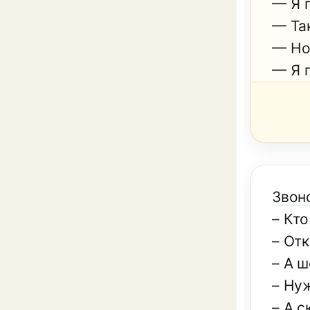
— Я 
— Так
— Но
— Я п
Звон
– Кто
– Отк
– А ш
– Ну
– А с