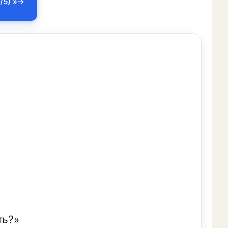
/5) »
ть?»