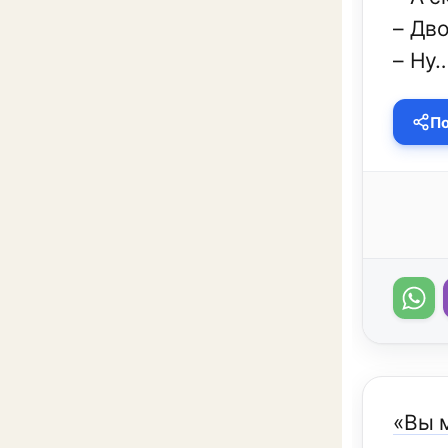
– Дво
– Ну…
По
«Вы 