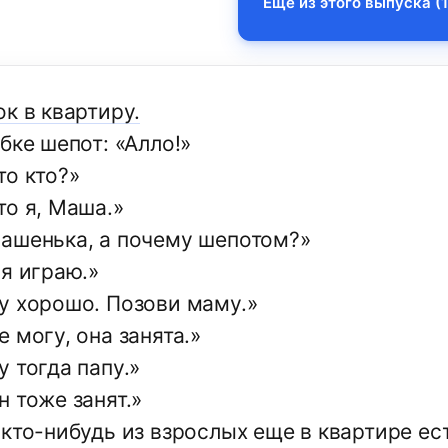
Еще из этого выпуска (1
к в квартиру.
бке шепот: «Алло!»
то кто?»
то я, Маша.»
ашенька, а почему шепотом?»
 я играю.»
у хорошо. Позови маму.»
 могу, она занята.»
 тогда папу.»
 тоже занят.»
 кто-нибудь из взрослых еще в квартире ес