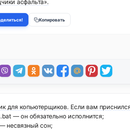
дчики асфальта».
делиться!
Копировать
ик для копьютерщиков. Если вам приснилс
,.bаt — он обязательно исполнится;
 — несвязный сон;