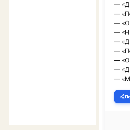
— «Д
— «П
— «О
— «Н
— «Д
— «П
— «О
— «Да
— «М
По