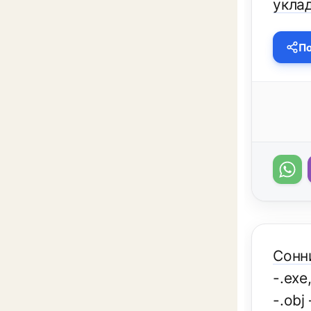
укла
По
Сонн
-.ехе
-.оbj