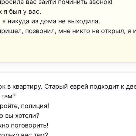
просила вас зайти починить звонок!
 я был у вас.
 я никуда из дома не выходила.
ришел, позвонил, мне никто не открыл, я 
ок в квартиру. Старый еврей подходит к дв
 там?
ройте, полиция!
о вы хотели?
жно поговорить!
колько вас там?