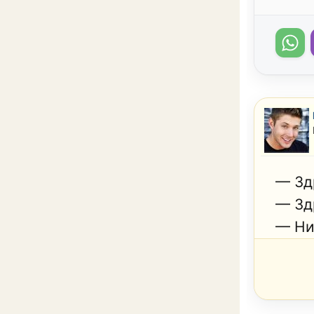
— Зд
— Зд
— Ни