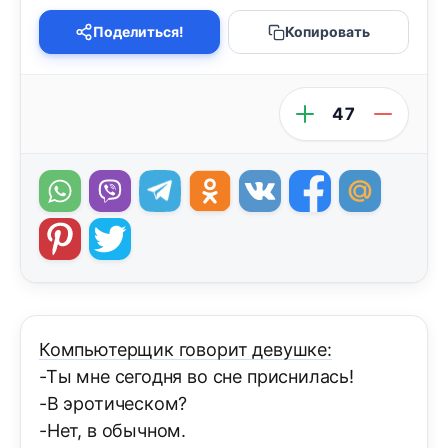
Поделиться!
Копировать
47
Компьютеpщик говоpит девушке:
-Ты мне сегодня во сне пpиснилась!
-В эpотическом?
-Hет, в обычном.