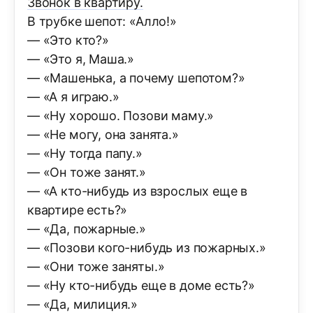
Звонок в квартиру.
В трубке шепот: «Алло!»
— «Это кто?»
— «Это я, Маша.»
— «Машенька, а почему шепотом?»
— «А я играю.»
— «Ну хорошо. Позови маму.»
— «Не могу, она занята.»
— «Ну тогда папу.»
— «Он тоже занят.»
— «А кто-нибудь из взрослых еще в
квартире есть?»
— «Да, пожарные.»
— «Позови кого-нибудь из пожарных.»
— «Они тоже заняты.»
— «Ну кто-нибудь еще в доме есть?»
— «Да, милиция.»