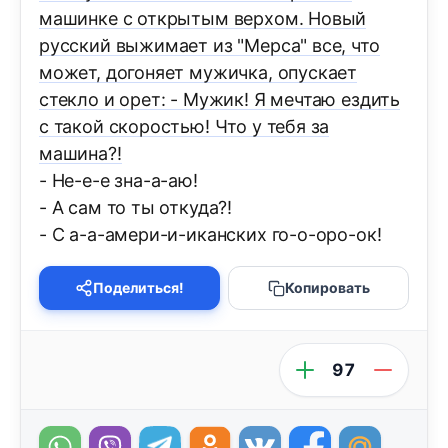
машинке с открытым верхом. Новый
русский выжимает из "Мерса" все, что
может, догоняет мужичка, опускает
стекло и орет: - Мужик! Я мечтаю ездить
с такой скоростью! Что у тебя за
машина?!
- Не-е-е зна-а-аю!
- А сам то ты откуда?!
- С а-а-амери-и-иканских го-о-оро-ок!
Поделиться!
Копировать
97