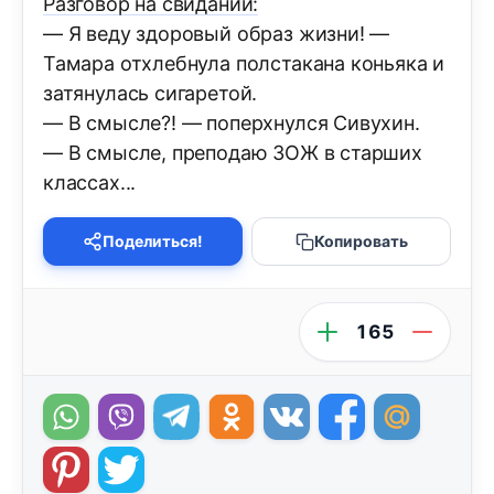
Разговор на свидании:
— Я веду здоровый образ жизни! —
Тамара отхлебнула полстакана коньяка и
затянулась сигаретой.
— В смысле?! — поперхнулся Сивухин.
— В смысле, преподаю ЗОЖ в старших
классах...
Поделиться!
Копировать
165