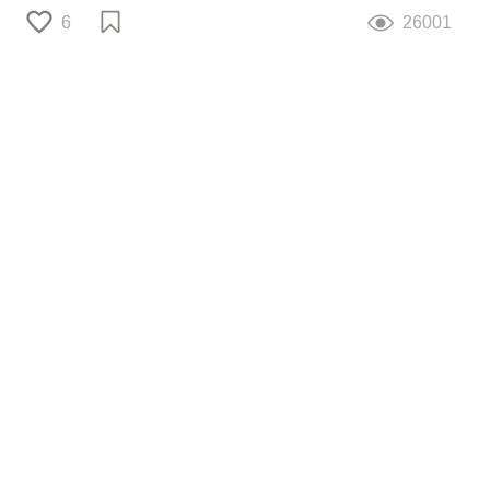
6
26001