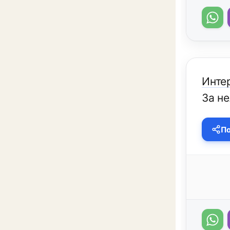
Инте
За н
По