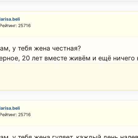
larisa.beli
Рейтинг: 25716
ам, у тебя жена честная?
ерное, 20 лет вместе живём и ещё ничего н
larisa.beli
Рейтинг: 25716
ам, у тебя жена гуляет, каждый день налев