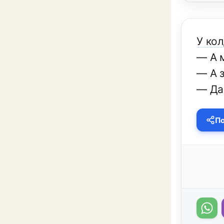
У кол
— А 
— А 
— Да
По