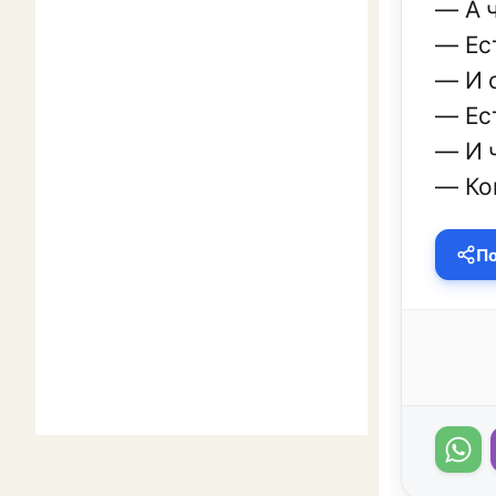
— А 
— Ес
— И 
— Ес
— И ч
— Ко
По