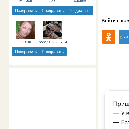
кошман
Зоя
Гадания
Поздравить
Поздравить
Поздравить
Войти с по
Лилия
boncha07081969
Поздравить
Поздравить
Приш
— У в
— Ес