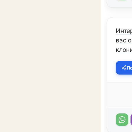
Инте
вас 
клон
По