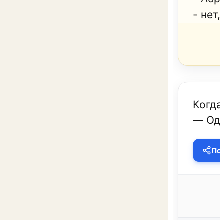
- нет
Когд
— Од
По