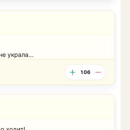
е украла...
106
о ходит!