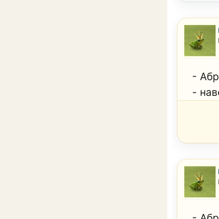
- Абр
- нав
- Абр