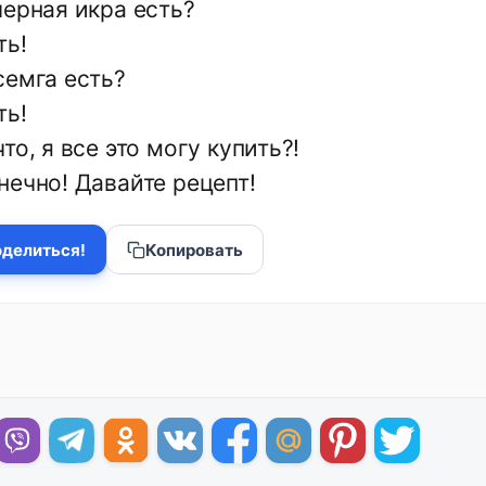
черная икра есть?
ть!
семга есть?
ть!
то, я все это могу купить?!
нечно! Давайте рецепт!
делиться!
Копировать