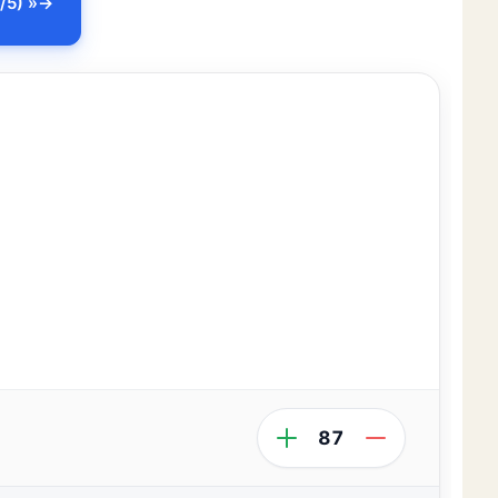
/5) »
87