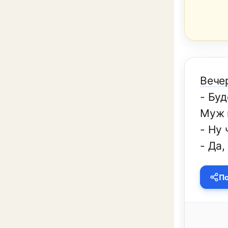
Вече
- Буд
Муж 
- Ну 
- Да,
По