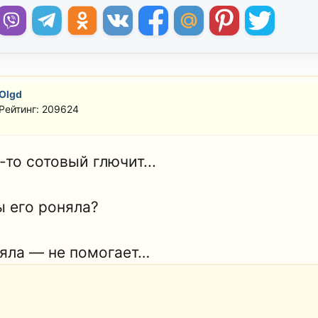
Olgd
Рейтинг: 209624
-то сотовый глючит...
ы его роняла?
няла — не помогает…