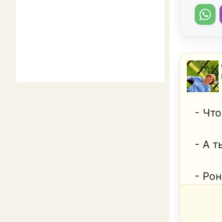
- Что
- А т
- Ро