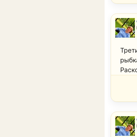
Трет
рыбк
Раск