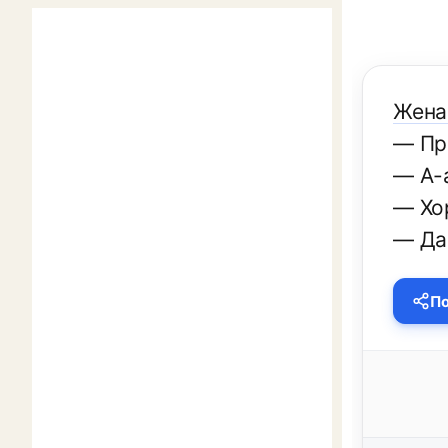
Жена
— Пр
— А-а
— Хо
— Да
По