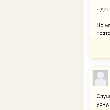
- ден
Но м
поэт
Слуш
усну