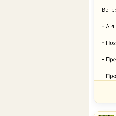
Встр
- А я
- По
- Пр
- Про