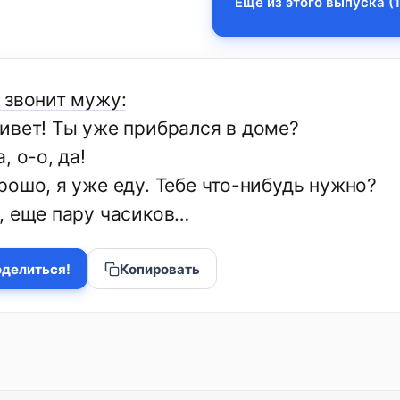
Еще из этого выпуска (1
 звонит мужу:
ивет! Ты уже прибрался в доме?
, о-о, да!
рошо, я уже еду. Тебе что-нибудь нужно?
, еще пару часиков…
делиться!
Копировать