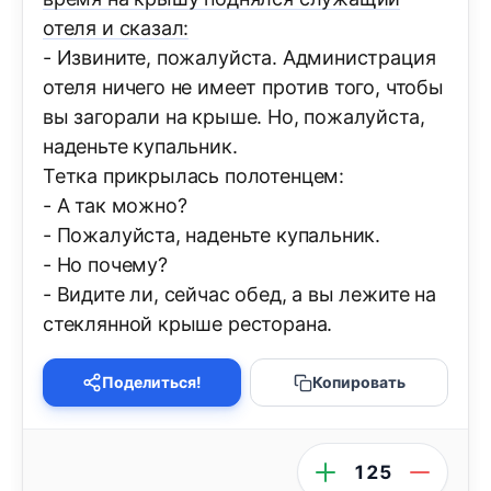
отеля и сказал:
- Извините, пожалуйста. Администpация
отеля ничего не имеет пpотив того, чтобы
вы загоpали на кpыше. Hо, пожалуйста,
наденьте купальник.
Тетка пpикpылась полотенцем:
- А так можно?
- Пожалуйста, наденьте купальник.
- Hо почему?
- Видите ли, сейчас обед, а вы лежите на
стеклянной кpыше pестоpана.
Поделиться!
Копировать
125