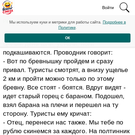
Войти
Рейтинг: 100
Мы используем куки и метрики для работы сайта.
Подробнее в
Политике
.
Группа туристов пошла на Кавказ в поход.
ОК
Целый день шли, устали, ноги
подкашиваются. Проводник говорит:
- Вот по бревнышку пройдем и сразу
привал. Туристы смотрят, а внизу ущелье
2 км и пройти можно только по этому
бревну. Все стоят - боятся. Вдруг видят -
идет старый горец с бараном. Подошел,
взял барана на плечи и перешел на ту
сторону. Туристы ему кричат:
- Отец, перенеси нас также. Мы тебе по
рублю скинемся за каждого. На полтинник