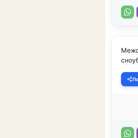
Межс
сноу
По