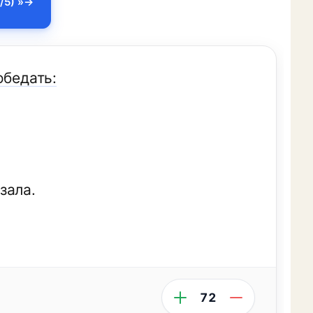
/5) »
обедать:
зала.
72