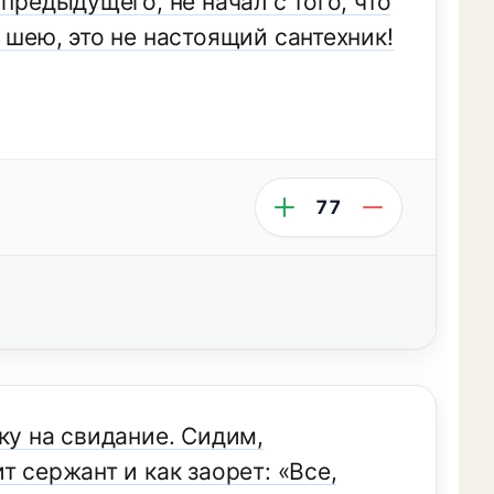
предыдущего, не начал с того, что
 шею, это не настоящий сантехник!
77
ку на свидание. Сидим,
 сержант и как заорет: «Все,