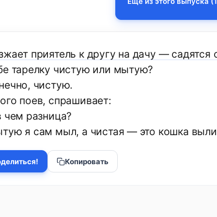
Еще из этого выпуска (1
зжает приятель к другу на дачу — садятся 
бе тарелку чистую или мытую?
нечно, чистую.
ого поев, спрашивает:
в чем разница?
тую я сам мыл, а чистая — это кошка выли
делиться!
Копировать