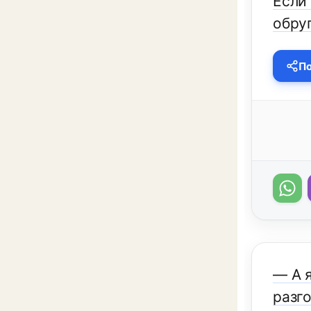
Если 
обру
По
— А 
разго