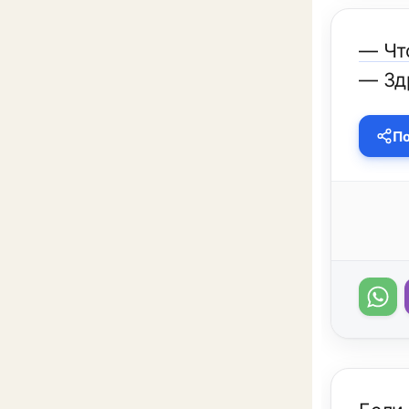
— Чт
— Зд
По