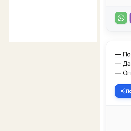
— По
— Да
— Оп
По