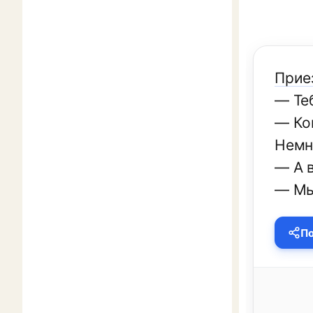
Прие
— Те
— Ко
Немн
— А 
— Мы
По