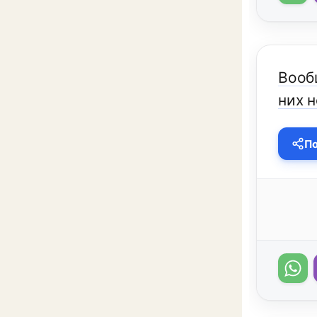
Вооб
них н
По