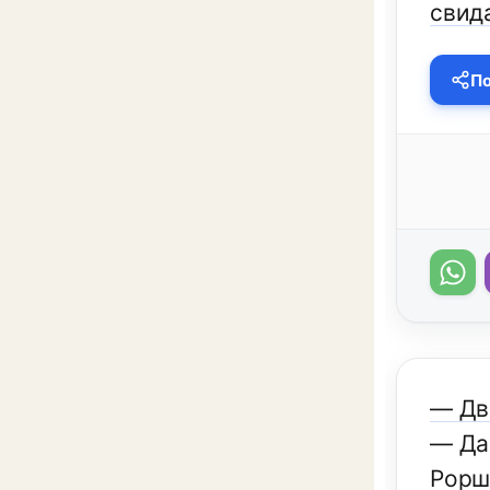
свид
По
— Дв
— Дав
Рорш