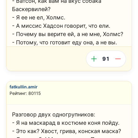
- Ватсон, как вам на вкус собака
Баскервилей?
- Я ее не ел, Холмс.
- А миссис Хадсон говорит, что ели.
- Почему вы верите ей, а не мне, Холмс?
- Потому, что готовит еду она, а не вы.
91
fatkullin.amir
Рейтинг: 80115
Разговор двух одногрупников:
- Я на маскарад в костюме коня пойду.
- Это как? Хвост, грива, конская маска?