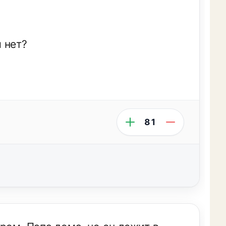
м нет?
81