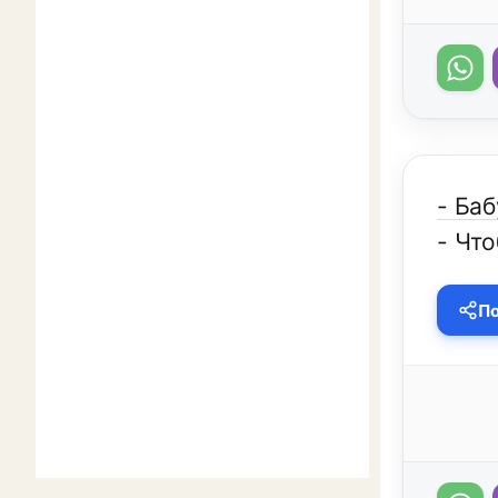
- Баб
- Чт
По