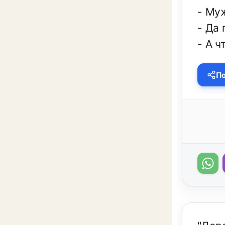
- Муж
- Да 
- А ч
По