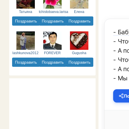
Татьяна
tchistobaeva.larisa
Елена
Поздравить
Поздравить
Поздравить
- Баб
- Что
- А п
lashkunova2012
FOREVER
Gugusha
- Что
Поздравить
Поздравить
Поздравить
- А п
- Мы 
По