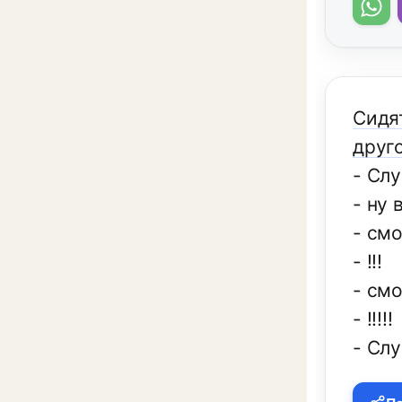
Сидя
друг
- Сл
- ну 
- смо
- !!!
- смо
- !!!!!
- Слу