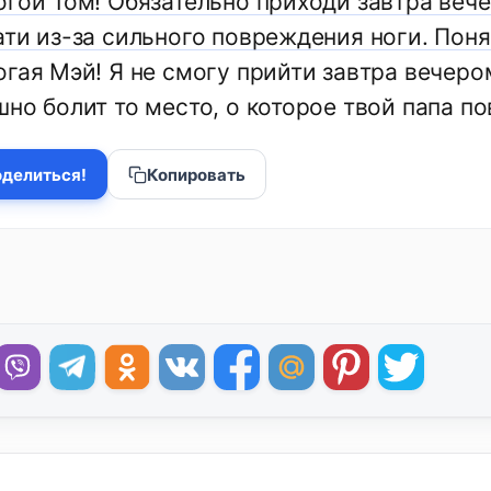
огой Том! Обязательно приходи завтра вече
ати из-за сильного повреждения ноги. Поня
гая Мэй! Я не смогу прийти завтра вечером
но болит то место, о которое твой папа по
делиться!
Копировать