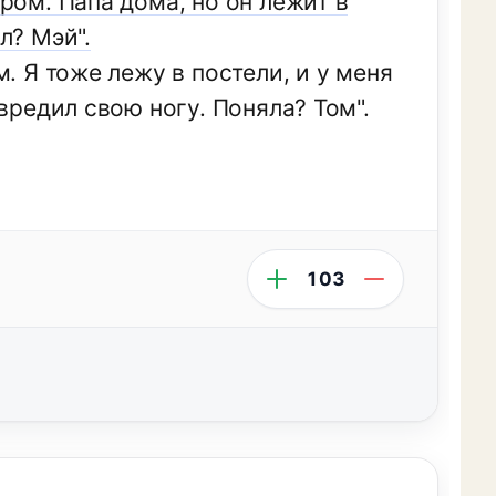
ром. Папа дома, но он лежит в
л? Мэй".
. Я тоже лежу в постели, и у меня
вредил свою ногу. Поняла? Том".
103