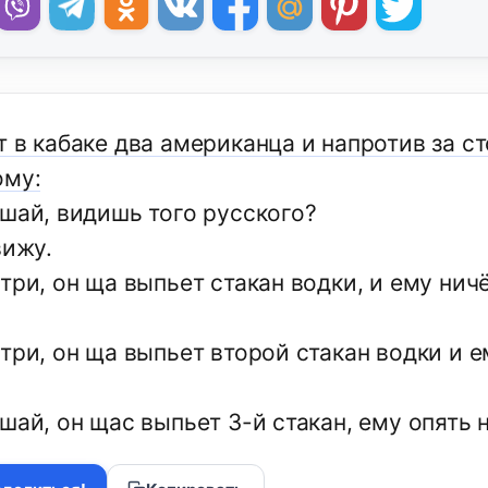
т в кабаке два американца и напротив за с
ому:
ушай, видишь того русского?
вижу.
три, он ща выпьет стакан водки, и ему ничё
три, он ща выпьет второй стакан водки и е
шай, он щас выпьет 3-й стакан, ему опять н