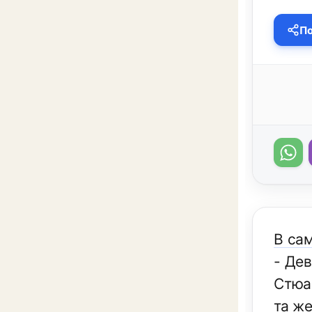
По
В са
- Дев
Стюа
та ж