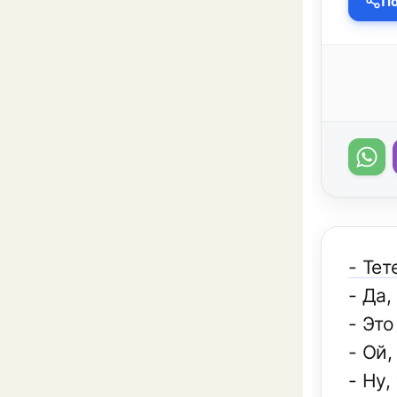
По
- Тет
- Да,
- Это
- Ой,
- Ну,