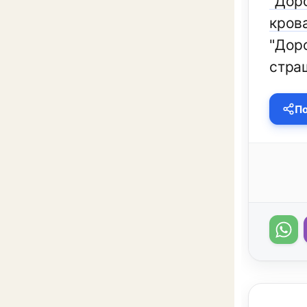
"Дор
кров
"Доро
страш
По