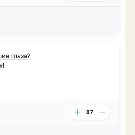
шие глаза?
х!
87