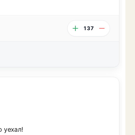
137
о уехал!