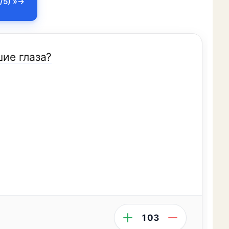
/5) »
шие глаза?
103