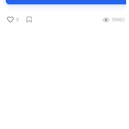
9
39962