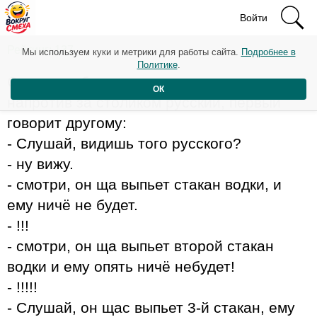
Войти
Рейтинг: 137
Мы используем куки и метрики для работы сайта.
Подробнее в
Политике
.
Сидят в кабаке два американца и
ОК
напротив за столиком русский, первый
говорит другому:
- Слушай, видишь того русского?
- ну вижу.
- смотри, он ща выпьет стакан водки, и
ему ничё не будет.
- !!!
- смотри, он ща выпьет второй стакан
водки и ему опять ничё небудет!
- !!!!!
- Слушай, он щас выпьет 3-й стакан, ему