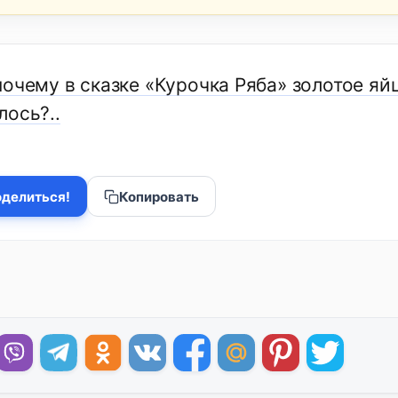
почему в сказке «Курочка Ряба» золотое яй
лось?..
делиться!
Копировать