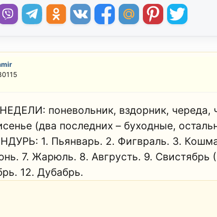
amir
80115
НЕДЕЛИ: поневольник, вздорник, череда, ч
исенье (два последних – буходные, осталь
ДУРЬ: 1. Пьянварь. 2. Фигвраль. 3. Кошмар
нь. 7. Жарюль. 8. Авгрусть. 9. Свистябрь 
рь. 12. Дубабрь.