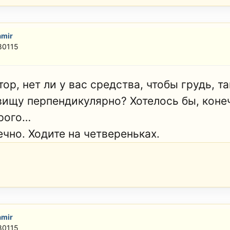
amir
80115
ор, нет ли у вас средства, чтобы грудь, т
вищу перпендикулярно? Хотелось бы, конеч
рого…
ечно. Ходите на четвереньках.
amir
80115