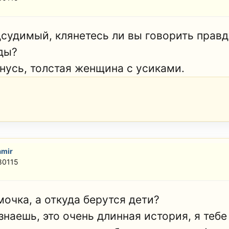
дсудимый, клянетесь ли вы говорить правду
ды?
янусь, толстая женщина с усиками.
amir
80115
мочка, а откуда берутся дети?
знаешь, это очень длинная история, я теб