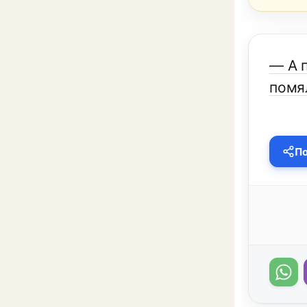
— А 
помя
По