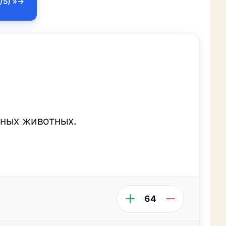
/5) »
зных животных.
64