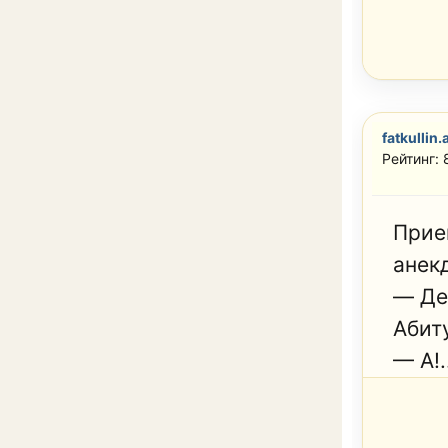
fatkullin.
Рейтинг: 
Прие
анек
— Де
Абит
— А!.