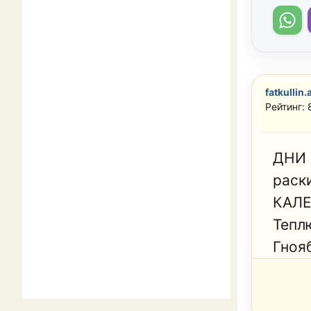
fatkullin.
Рейтинг: 
ДНИ 
раск
КАЛЕН
Теплю
Гнояб