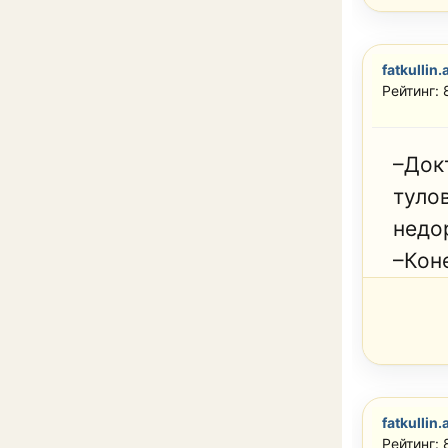
fatkullin.
Рейтинг: 
–Докт
туло
недо
–Кон
fatkullin.
Рейтинг: 