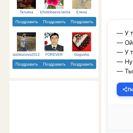
Татьяна
tchistobaeva.larisa
Елена
Поздравить
Поздравить
Поздравить
— У 
— Ой,
— У т
lashkunova2012
FOREVER
Gugusha
— Ну
Поздравить
Поздравить
Поздравить
— Ты
По