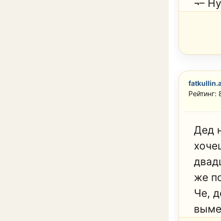
¬– Ну
fatkullin.
Рейтинг: 
Дед 
хоче
двад
же п
Че, д
выме