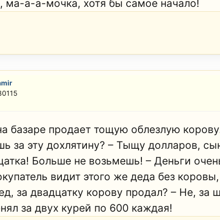
, ма-а-а-мочка, хотя бы самое начало!
amir
80115
на базаре продает тощую облезлую корову.
шь за эту дохлятину? – Тыщу долларов, сын
цатка! Больше не возьмешь! – Деньги оче
окупатель видит этого же деда без коровы,
ед, за двадцатку корову продал? – Не, за ш
нял за двух курей по 600 каждая!