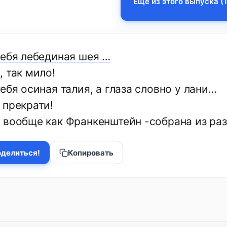
Еще из этого выпуска (1
тебя лебединая шея …
 так мило!
ебя осиная талия, а глаза словно у лани…
 прекрати!
 вообще как Франкенштейн -собрана из ра
делиться!
Копировать