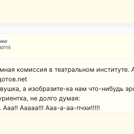
amir
80115
мная комиссия в театральном институте. 
дотoв.nеt
вушка, а изобразите-ка нам что-нибудь эр
уриентка, не долго думая:
. Ааа!! Ааааа!!! Ааа-а-аа-пчхи!!!!!