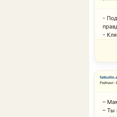
- По
прав
- Кл
fatkullin.
Рейтинг: 
– Ма
– Ты 