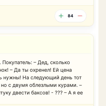
84
 Покупатель: – Дед, сколько
ок! – Да ты охренел! Ей цена
нь нужны! На следующий день тот
 но с двумя облезлыми курами. –
туку двести баксов! - ??? – А я ее