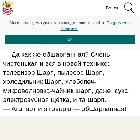
Войти
Рейтинг: 76
Мы используем куки и метрики для работы сайта.
Подробнее в
Политике
.
— Вы видали, какая у Колывана квартира
ОК
обшарпанная?
— Да как же обшарпанная? Очень
чистенькая и вся в новой технике:
телевизор Шарп, пылесос Шарп,
холодильник Шарп, хлебопеч-
микроволновка-чайник шарп, даже, сука,
электрозубная щётка, и та Шарп.
— Ага, вот и я говорю — обШарпанная!