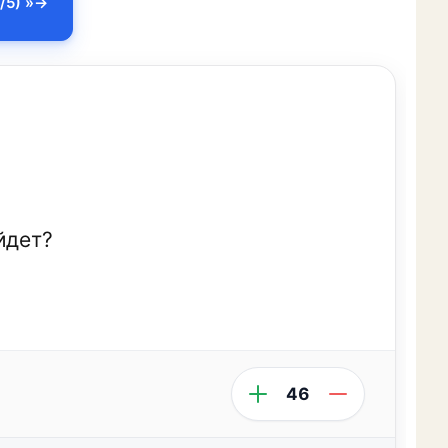
/5) »
йдет?
46