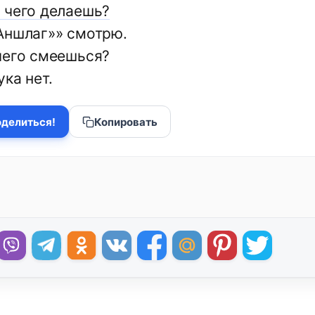
 чего делаешь?
Аншлаг»» смотрю.
чего смеешься?
ка нет.
делиться!
Копировать