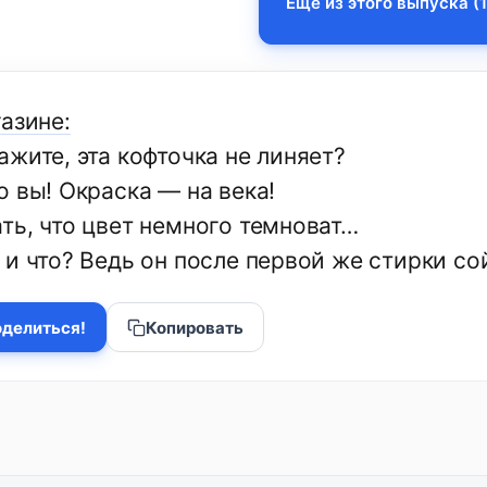
Еще из этого выпуска (1
азине:
жите, эта кофточка не линяет?
о вы! Окраска — на века!
ть, что цвет немного темноват…
 и что? Ведь он после первой же стирки со
делиться!
Копировать