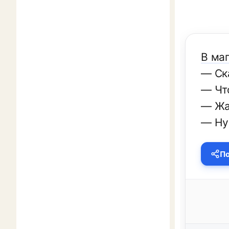
В маг
— Ска
— Чт
— Жа
— Ну
По