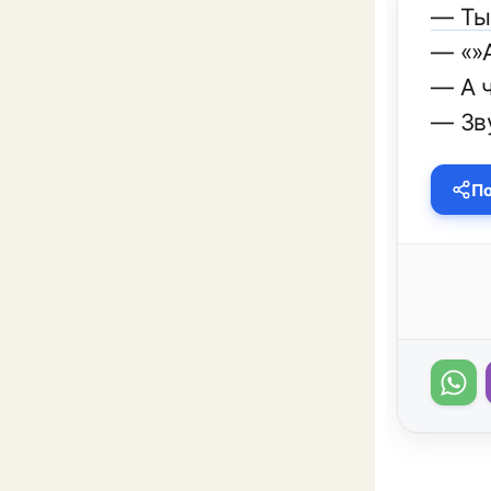
— Ты
— «»
— А 
— Зву
По