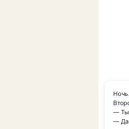
Ночь
Втор
— Ты
— Да