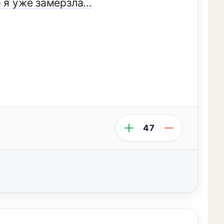
о я уже замерзла…
47