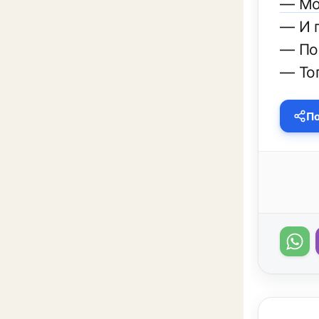
— Мо
— И 
— По 
— То
По