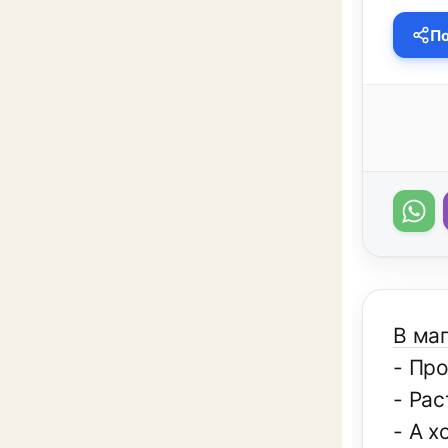
По
В маг
- Пр
- Ра
- А 