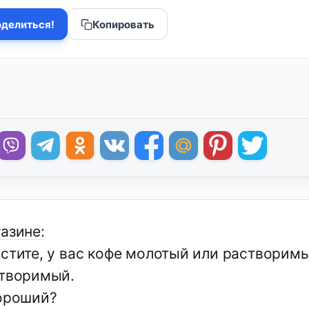
делиться!
Копировать
азине:
остите, у вас кофе молотый или растворим
створимый.
хороший?