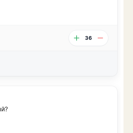
36
ый?