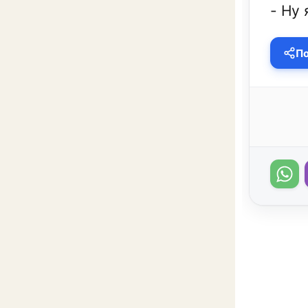
- Ну 
По