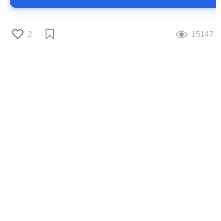
2
15147