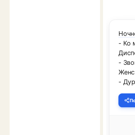
Ночн
- Ко 
Дисп
- Зво
Женс
- Дур
По