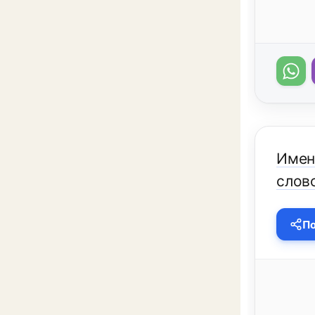
Имен
слово
По