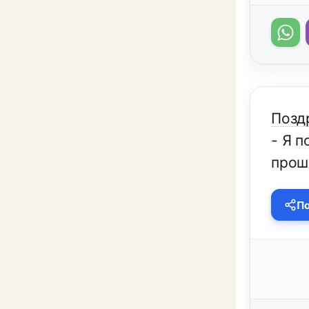
Позд
- Я 
прошу
По