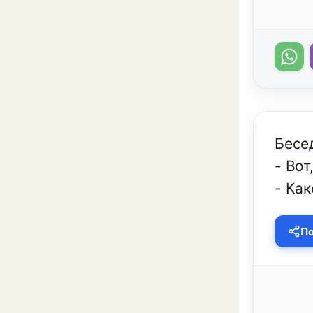
Бесе
- Вот
- Как
По