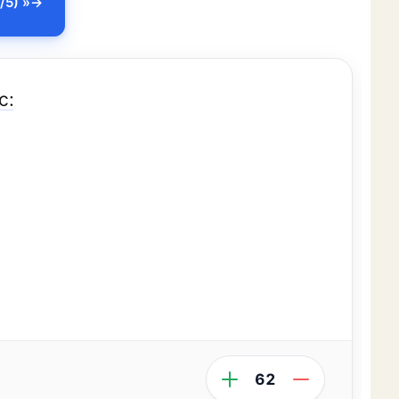
/5) »
с:
62