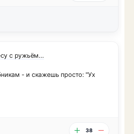
су с ружьём...
бникам - и скажешь просто: "Ух
38