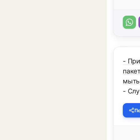
- При
пакет
мыть 
- Слу
По