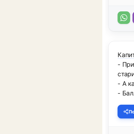
Капит
- Пр
стари
- А 
- Бал
По