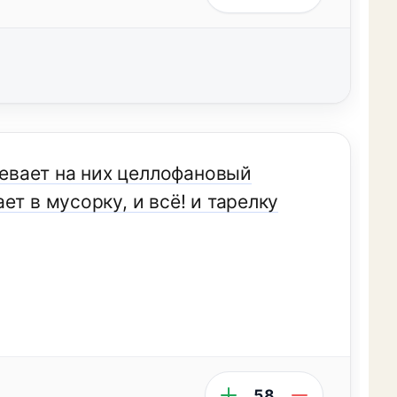
девает на них целлофановый
т в мусорку, и всё! и тарелку
58