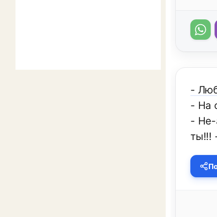
- Лю
- На 
- Не-
ты!!!
По