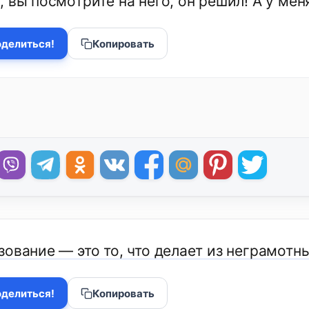
 вы посмотрите на него, он решил! А у мен
делиться!
Копировать
зование — это то, что делает из неграмотн
делиться!
Копировать