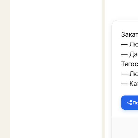
Закат
— Лю
— Да
Тяго
— Лю
— Каж
По