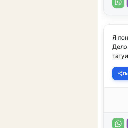
Я по
Дело
тату
По