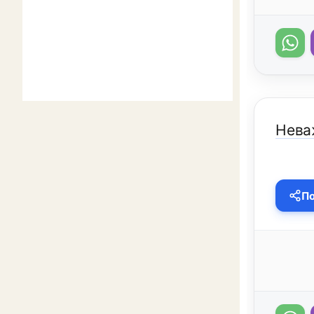
Нева
По