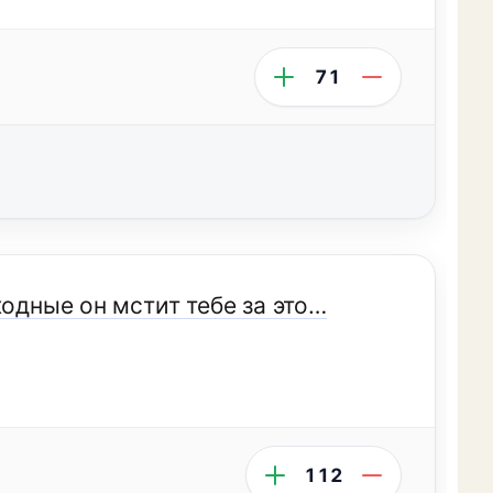
71
ходные он мстит тебе за это…
112