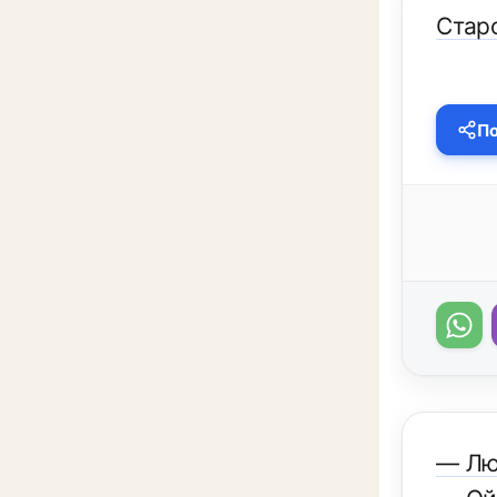
Старо
По
— Люб