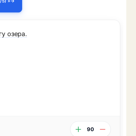
/5) »
гу озера.
90