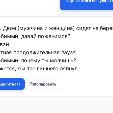
Еще из этого выпуска (1
. Двое (мужчина и женщина) сидят на бере
бимый, давай поженимся?
вай.
стная продолжительная пауза.
бимый, почему ты молчишь?
ется, я и так лишнего ляпнул.
делиться!
Копировать