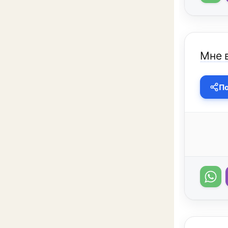
Мне 
По