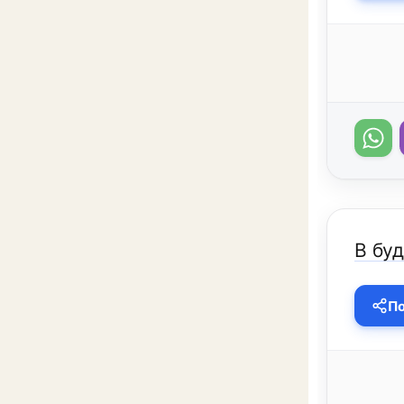
В буд
По