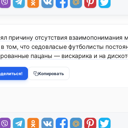
нял причину отсутствия взаимопонимания 
 в том, что седовласые футболисты постоян
ированные пацаны — вискарика и на дискот
делиться!
Копировать