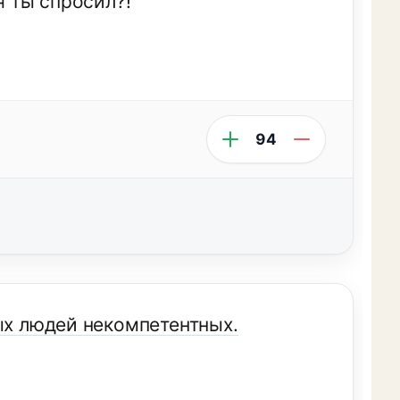
я ты спросил?!
94
ых людей некомпетентных.