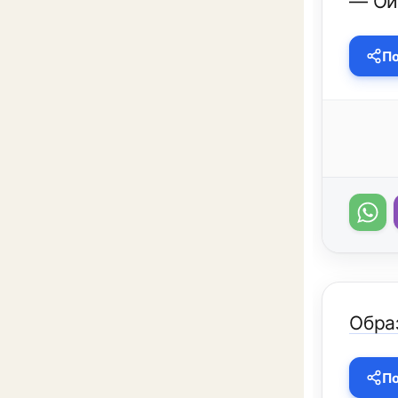
— Ой,
По
Обра
По