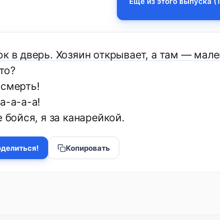
Еще из этого выпуска (1
к в дверь. Хозяин открывает, а там — мал
то?
 смерть!
а-а-а-а!
е бойся, я за канарейкой.
делиться!
Копировать