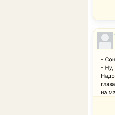
- Сон
- Ну
Надо
глаза
на ма