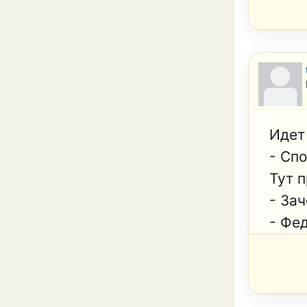
Идет
- Сп
Тут 
- Зач
- Фед