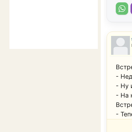
Встр
- Не
- Ну 
- На 
Встр
- Теп