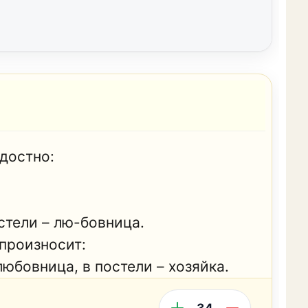
достно:
остели – лю-бовница.
произносит:
 любовница, в постели – хозяйка.
34