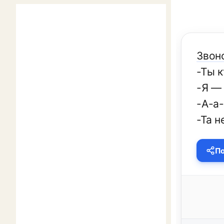
Звоно
-Ты к
-Я —
-А-а-
-Та н
По