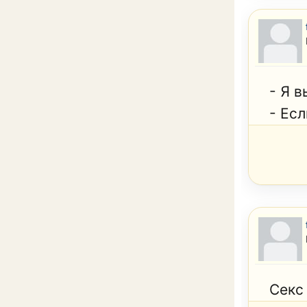
- Я 
- Есл
Секс