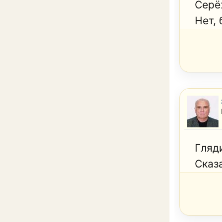
Серё
Нет,
Гляди
Сказа