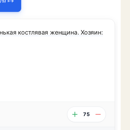
/5) »
енькая костлявая женщина. Хозяин:
75