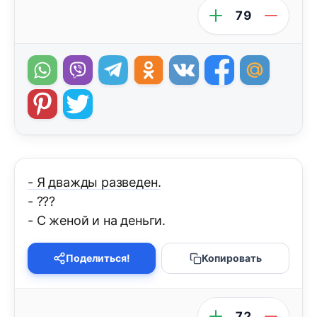
79
- Я дважды разведен.
- ???
- С женой и на деньги.
Поделиться!
Копировать
72