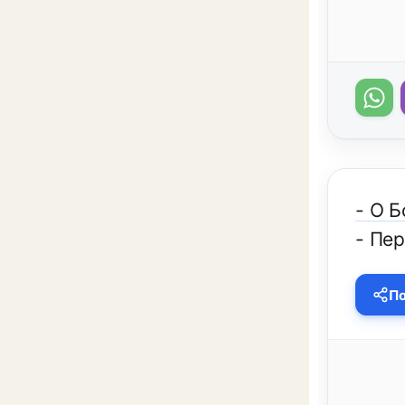
- О Б
- Пер
По