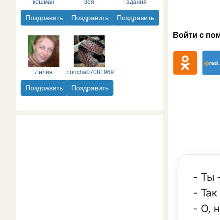
кошман
Зоя
Гадания
Поздравить
Поздравить
Поздравить
Войти с по
Лилия
boncha07081969
Поздравить
Поздравить
- Ты
- Та
- О, 