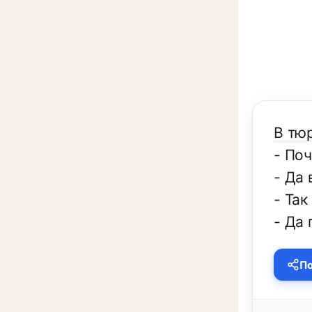
В тю
- По
- Да 
- Так
- Да
По