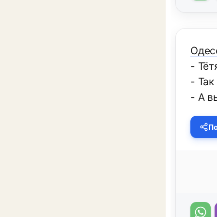
Одес
- Тёт
- Так
- А в
По