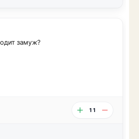
ыходит замуж?
11