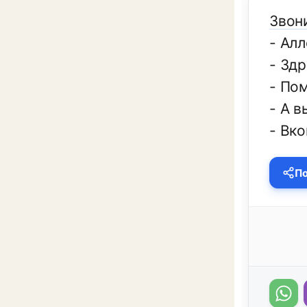
Звон
- Алл
- Здр
- По
- А в
- Вко
По