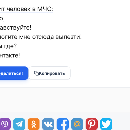
ит человек в МЧС:
о,
авствуйте!
могите мне отсюда вылезти!
ы где?
нтакте!
делиться!
Копировать