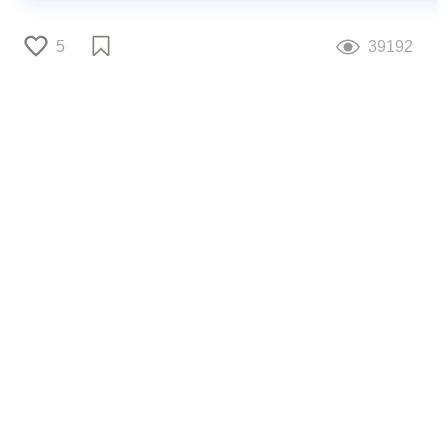
5
39192