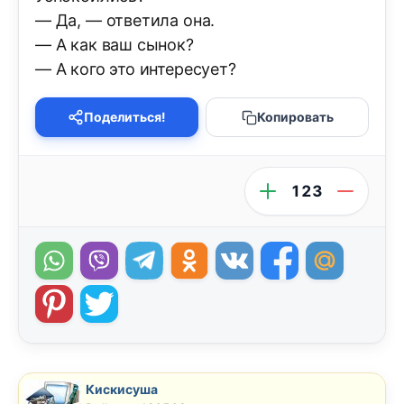
— Да, — ответила она.
— А как ваш сынок?
— А кого это интересует?
Поделиться!
Копировать
123
Кискисуша