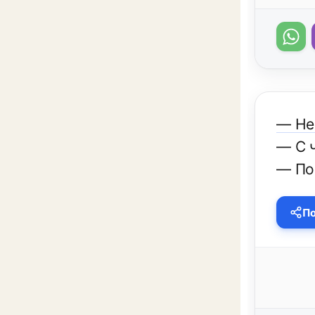
— Не 
— С ч
— По
По