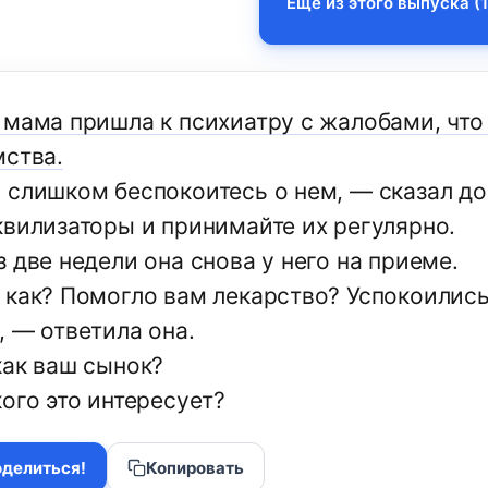
Еще из этого выпуска (1
 мама пришла к психиатру с жалобами, что
мства.
 слишком беспокоитесь о нем, — сказал до
квилизаторы и принимайте их регулярно.
 две недели она снова у него на приеме.
 как? Помогло вам лекарство? Успокоилис
, — ответила она.
как ваш сынок?
ого это интересует?
делиться!
Копировать