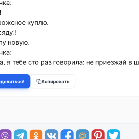
чка:
!
роженое куплю.
сяду!!
лу новую.
чка:
а, я тебе сто раз говорила: не приезжай в 
делиться!
Копировать