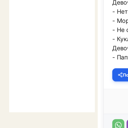
Дево
- Нет
- Мо
- Не 
- Кук
Дево
- Пап
По