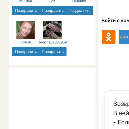
кошман
Зоя
Гадания
Поздравить
Поздравить
Поздравить
Войти с по
Лилия
boncha07081969
Поздравить
Поздравить
Возв
В не
- Есл