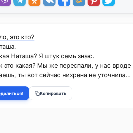
о, это кто?
таша.
кая Наташа? Я штук семь знаю.
к это какая? Мы же переспали, у нас вроде
аешь, ты вот сейчас нихрена не уточнила…
делиться!
Копировать