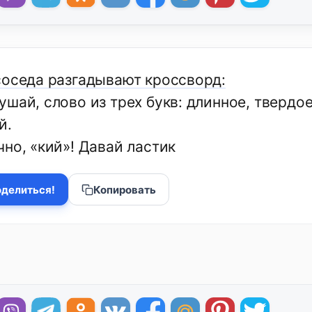
соседа разгадывают кроссворд:
шай, слово из трех букв: длинное, твердое
й.
но, «кий»! Давай ластик
делиться!
Копировать