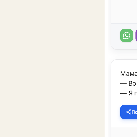
Мама
— Вов
— Я п
По