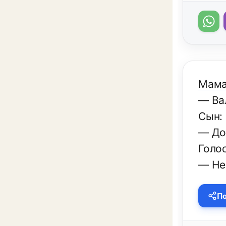
Мама
— Ва
Сын:
— До
Голос
— Не
По