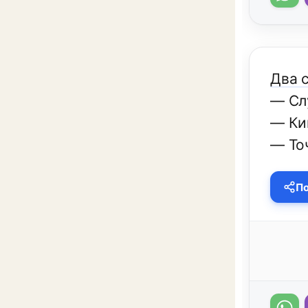
Два 
— Слу
— Ки
— Точ
По