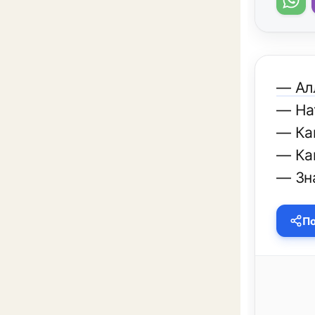
— Алл
— На
— Ка
— Ка
— Зн
По