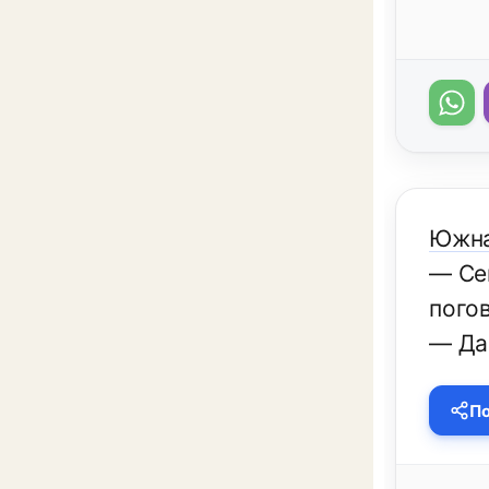
Южна
— Се
пого
— Да 
По