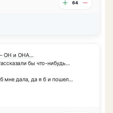
64
 — ОН и ОНА…
Рассказали бы что-нибудь…
б мне дала, да я б и пошел…