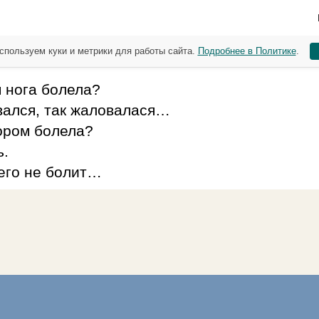
спользуем куки и метрики для работы сайта.
Подробнее в Политике
.
м нога болела?
вался, так жаловалася…
тором болела?
ь.
чего не болит…