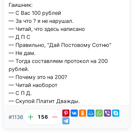
Гаишник:
— С Вас 100 рублей
— За что ? я не нарушал.
— Читай, что здесь написано
— Д П С
— Правильно, "Дай Постовому Сотню"
— Не дам.
— Тогда составляем протокол на 200
рублей.
— Почему это на 200?
— Читай наоборот
— С П Д.
— Скупой Платит Дважды.
#1136
156