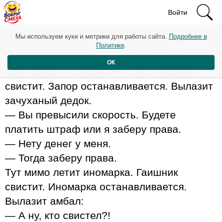
Войти
Рейтинг: 163
Мы используем куки и метрики для работы сайта.
Подробнее в
Политике
.
Стоит гаишник под знаком 40 км. Мимо
ОК
едет запор — скорость 41 км. Гаишник
свистит. Запор останавливается. Вылазит
зачуханый дедок.
— Вы превысили скорость. Будете
платить штраф или я заберу права.
— Нету денег у меня.
— Тогда заберу права.
Тут мимо летит иномарка. Гаишник
свистит. Иномарка останавливается.
Вылазит амбал:
— А ну, кто свистел?!