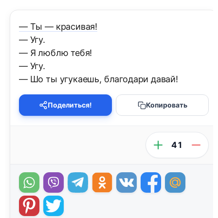
— Ты — красивая!
— Угу.
— Я люблю тебя!
— Угу.
— Шо ты угукаешь, благодари давай!
Поделиться!
Копировать
41