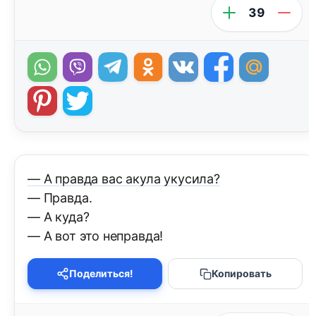
39
— А правда вас акула укусила?
— Правда.
— А куда?
— А вот это неправда!
Поделиться!
Копировать