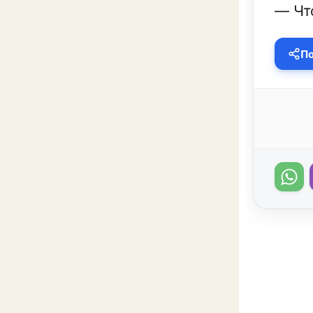
— Чт
По