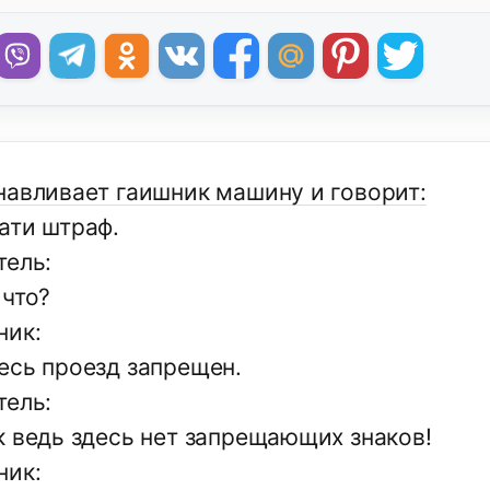
навливает гаишник машину и говорит:
ати штраф.
тель:
 что?
ник:
есь проезд запрещен.
тель:
к ведь здесь нет запрещающих знаков!
ник: