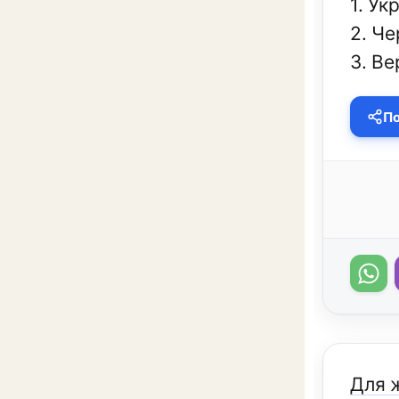
1. Ук
2. Че
3. Ве
По
Для 