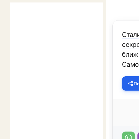
Стал
секре
ближ
Само
По