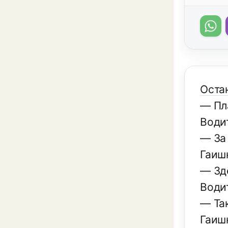
Оста
— Пл
Води
— За
Гаиш
— Зд
Води
— Та
Гаиш