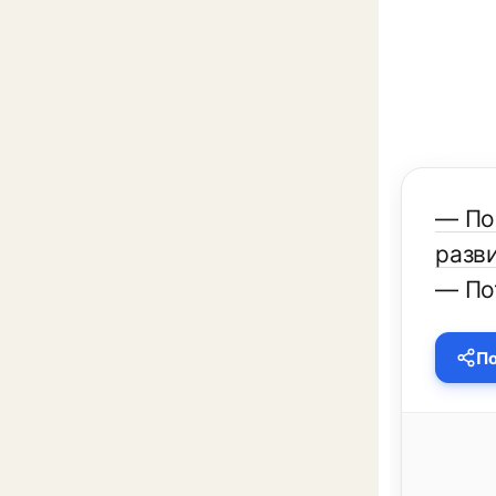
— По
разв
— По
По