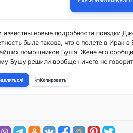
Еще из этого выпуска (1
и известны новые подробности поездки Дж
тность была такова, что о полете в Ирак в
айших помощников Буша. Жене его сообщили
му Бушу решили вообще ничего не говорит
делиться!
Копировать