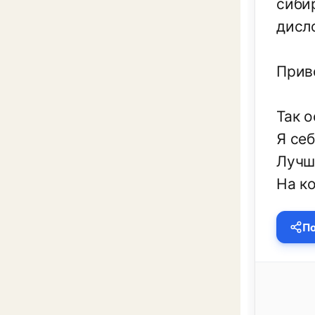
сиби
дисл
Прив
Так 
Я себ
Лучш
На к
По