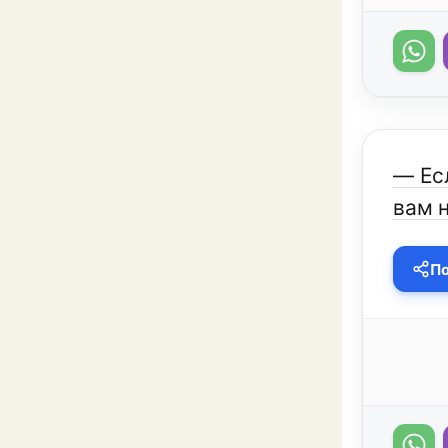
— Есл
вам 
По