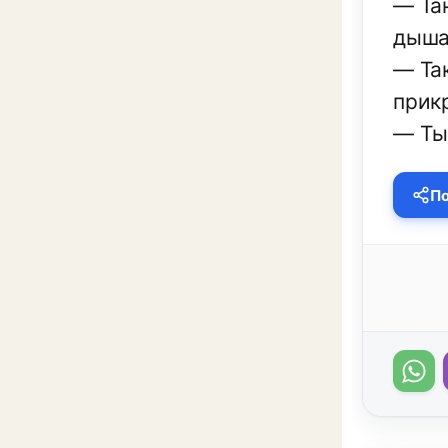
— Та
дыша
— Так
прик
— Ты
По