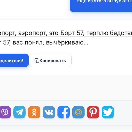
Еще из этого выпуска (1
порт, аэропорт, это Борт 57, терплю бедств
т 57, вас понял, вычёркиваю…
делиться!
Копировать