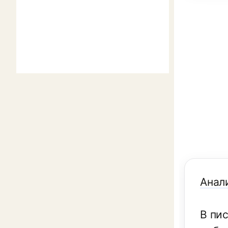
Анал
В пи