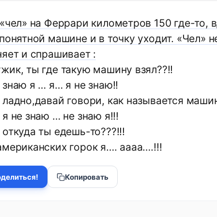
 «чел» на Феррари километров 150 где-то, 
понятной машине и в точку уходит. «Чел» н
няет и спрашивает :
жик, ты где такую машину взял??!!
знаю я … я… я не знаю!!
 ладно,давай говори, как называется маши
я не знаю … не знаю я!!!
откуда ты едешь-то???!!!
мериканских горок я…. аааа….!!!
делиться!
Копировать