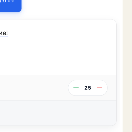
/3) »
ие!
25