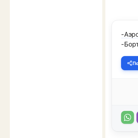
-Аэро
-Бор
По