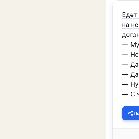
Едет
на не
дого
— Му
— Не 
— Да
— Да 
— Ну 
— С а
По