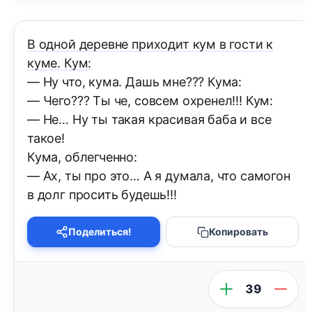
В одной деревне приходит кум в гости к
куме. Кум:
— Ну что, кума. Дашь мне??? Кума:
— Чего??? Ты че, совсем охренел!!! Кум:
— Не… Ну ты такая красивая баба и все
такое!
Кума, облегченно:
— Ах, ты про это… А я думала, что самогон
в долг просить будешь!!!
Поделиться!
Копировать
39