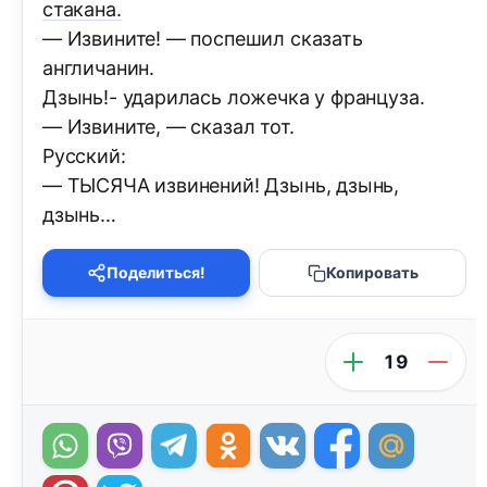
стакана.
— Извините! — поспешил сказать
англичанин.
Дзынь!- ударилась ложечка у француза.
— Извините, — сказал тот.
Русский:
— ТЫСЯЧА извинений! Дзынь, дзынь,
дзынь…
Поделиться!
Копировать
19