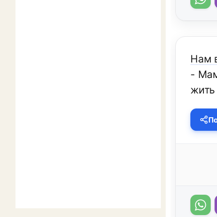
Нам в
- Ма
жить
По