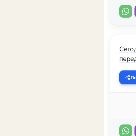
Сегод
перед
По