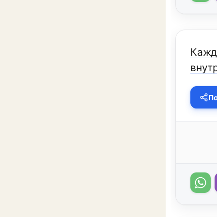
Каждо
внутр
По