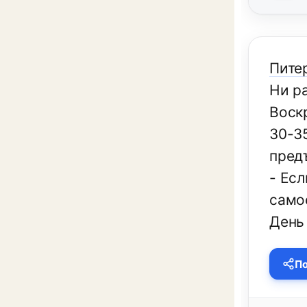
Питер
Ни р
Воск
30-35
пред
- Ес
само
День
По