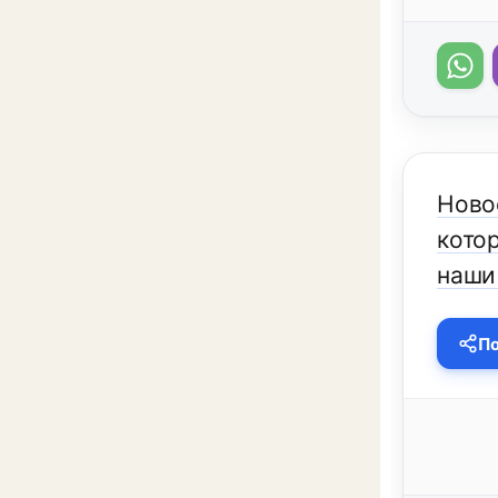
Ново
кото
наши
По