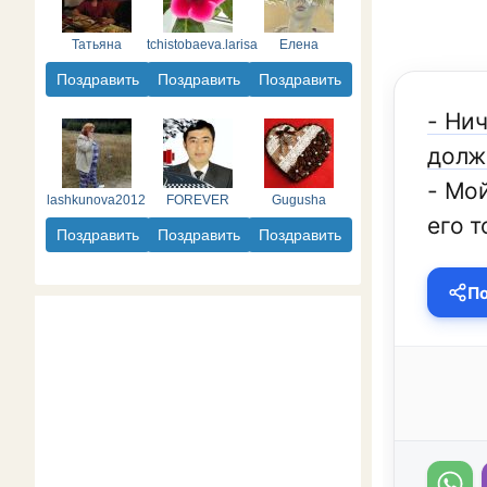
Татьяна
tchistobaeva.larisa
Елена
Поздравить
Поздравить
Поздравить
- Ни
должн
- Мо
lashkunova2012
FOREVER
Gugusha
его т
Поздравить
Поздравить
Поздравить
По