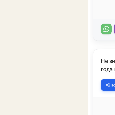
Не зн
года 
По