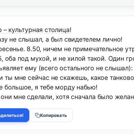
 – культурная столица!
азу не слышал, а был свидетелем лично!
ресенье. 8.50, ничем не примечательное ут
, оба под мухой, и не хилой такой. Один г
ъявляет ему (всего остального не слышал):
ли ты мне сейчас не скажешь, какое танков
е большое, я тебе морду набью!
 они мне сделали, хотя сначала было жела
делиться!
Копировать