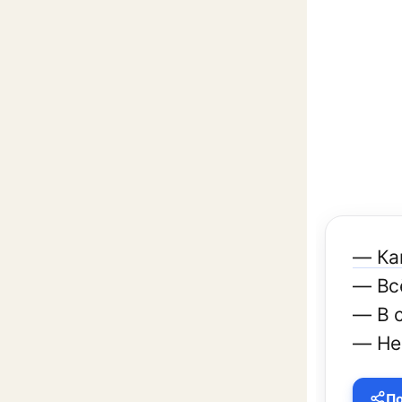
— Ка
— Вс
— В 
— Не
По