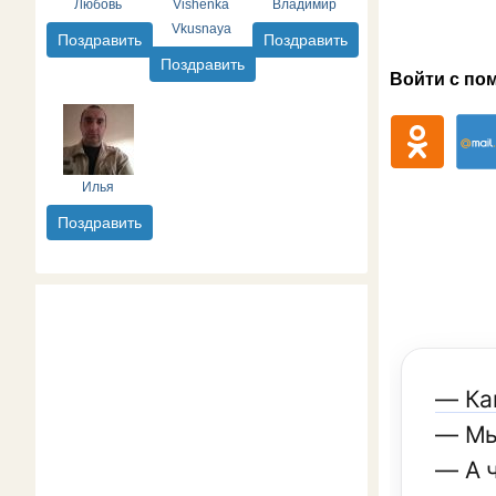
Любовь
Vishenka
Владимир
Vkusnaya
Поздравить
Поздравить
Поздравить
Войти с по
Илья
Поздравить
— Ка
— Мы
— А 