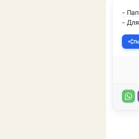
- Пап
- Для
По