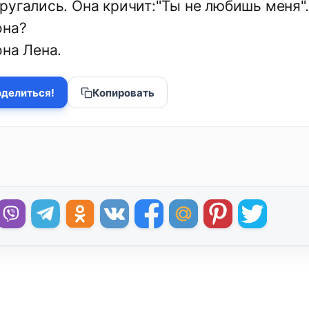
угались. Она кричит:"Ты не любишь меня". 
она?
она Лена.
делиться!
Копировать