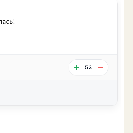
лась!
53