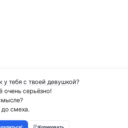
к у тебя с твоей девушкой?
ё очень серьёзно!
смысле?
 до смеха.
делиться!
Копировать