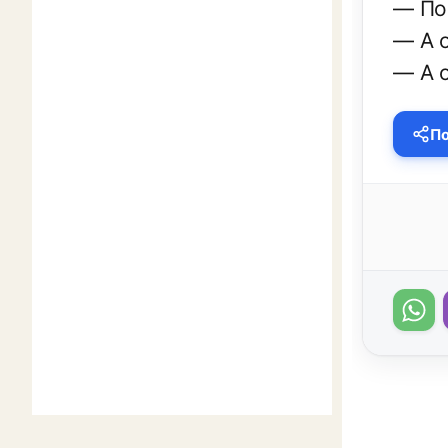
— Пор
— А 
— А 
По