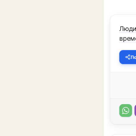
Люди
врем
По