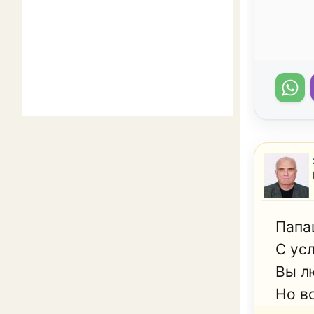
Папа
С ус
Вы л
Но вс