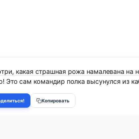
отри, какая страшная рожа намалевана на 
о! Это сам командир полка высунулся из к
делиться!
Копировать