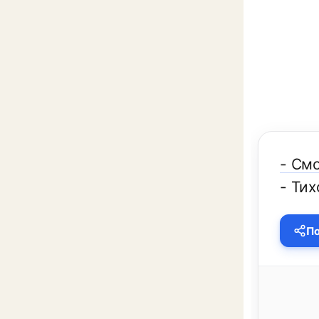
- См
- Тих
По