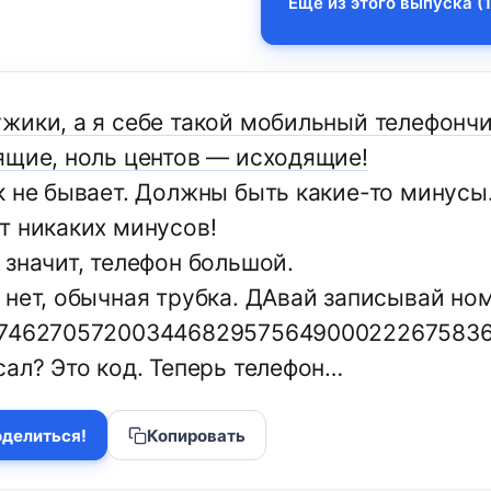
Еще из этого выпуска (1
жики, а я себе такой мобильный телефончик
ящие, ноль центов — исходящие!
к не бывает. Должны быть какие-то минусы
т никаких минусов!
 значит, телефон большой.
 нет, обычная трубка. ДАвай записывай но
7462705720034468295756490002226758361
сал? Это код. Теперь телефон…
делиться!
Копировать