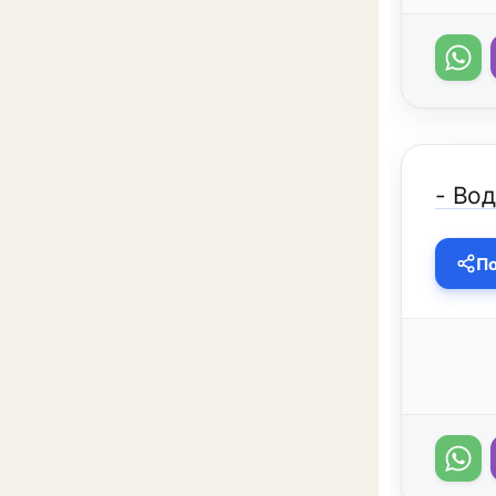
- Вод
По