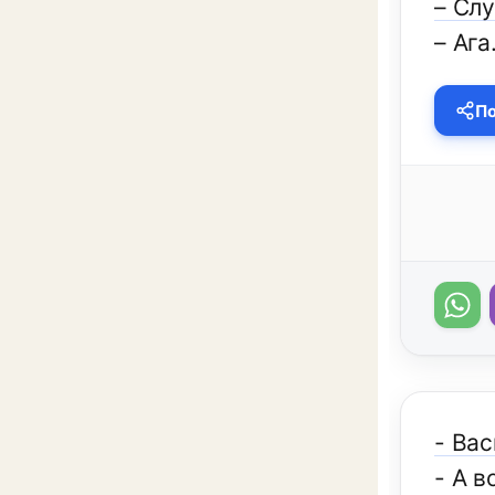
– Сл
– Ага
По
- Вас
- А в