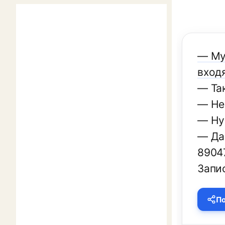
— Му
вход
— Та
— Не
— Ну
— Да
8904
Запи
По