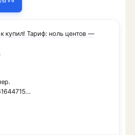
/5) »
 купил! Тариф: ноль центов —
.
мер.
644715...