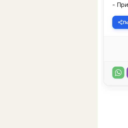
- Пр
По