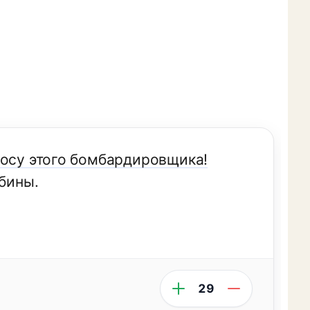
носу этого бомбардировщика!
абины.
29