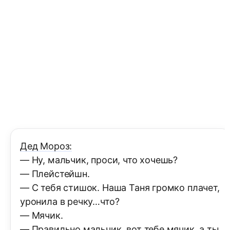
Дед Мороз:
— Ну, мальчик, проси, что хочешь?
— Плейстейшн.
— С тебя стишок. Наша Таня громко плачет,
уронила в речку…что?
— Мячик.
— Правильно мальчик, вот тебе мячик, а ты