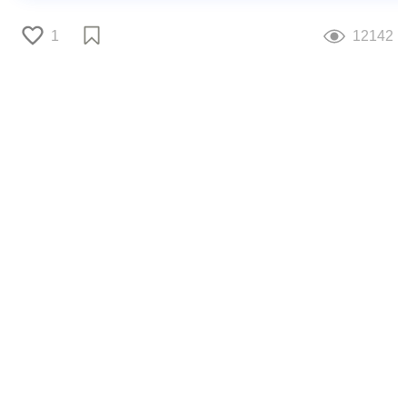
1
12142