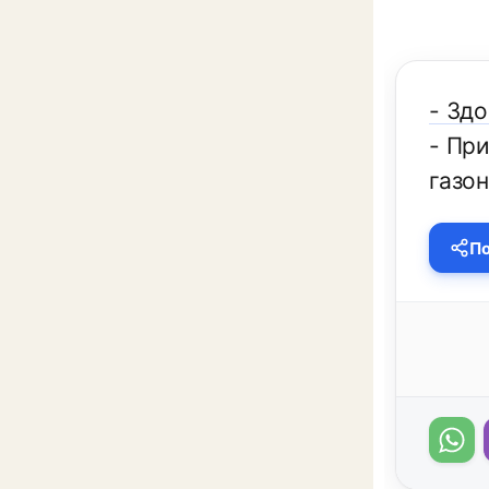
- Здо
- При
газон
По