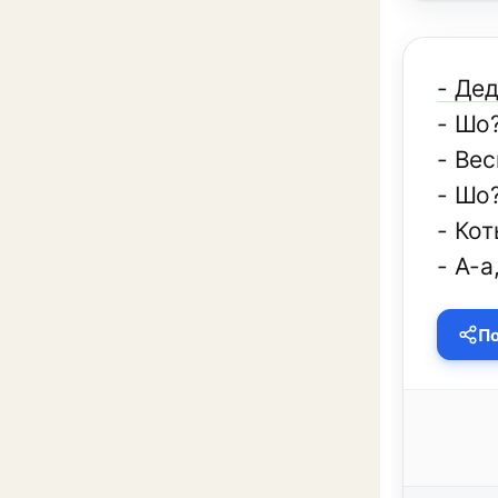
- Дед
- Шо
- Ве
- Шо
- Кот
- А-а
По