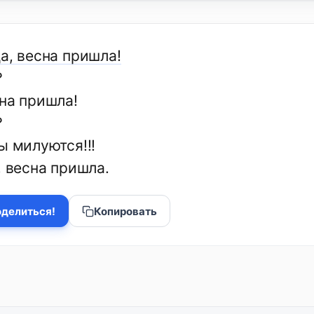
а, весна пришла!
?
сна пришла!
?
ы милуются!!!
, весна пришла.
делиться!
Копировать