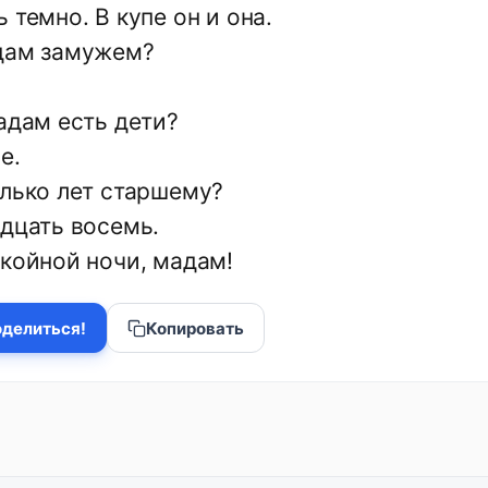
 темно. В купе он и она.
дам замужем?
адам есть дети?
е.
олько лет старшему?
адцать восемь.
окойной ночи, мадам!
делиться!
Копировать