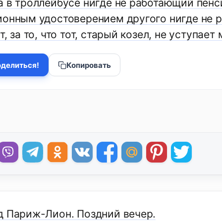
а в троллейбусе нигде не работающий пенси
ионным удостоверением другого нигде не 
т, за то, что тот, старый козел, не уступае
делиться!
Копировать
д Париж-Лион. Поздний вечер.