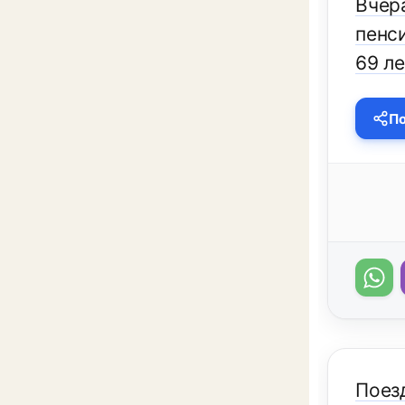
Вчер
пенс
69 ле
По
Поез