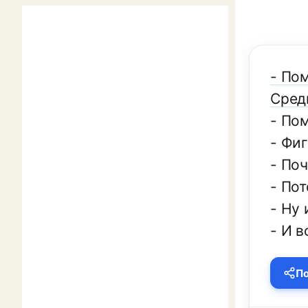
- По
Средн
- Пом
- Фиг
- По
- Пот
- Ну 
- И 
По