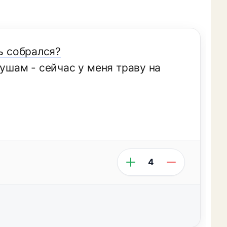
ь собрался?
душам - сейчас у меня траву на
4