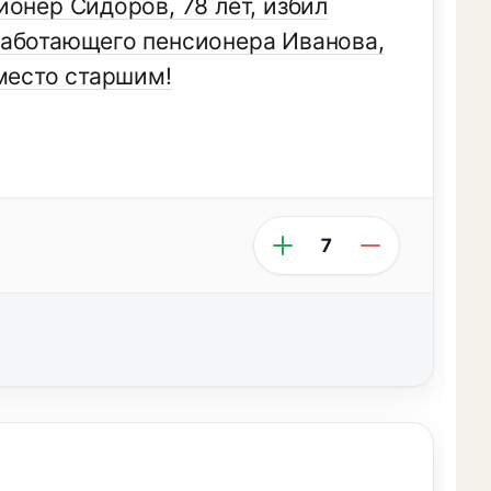
онер Сидоров, 78 лет, избил
работающего пенсионера Иванова,
т место старшим!
7