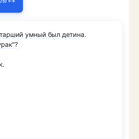
/5) »
Старший умный был детина.
урак"?
к.