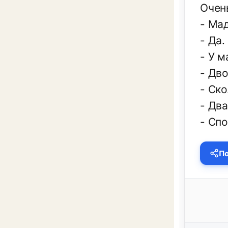
Очень
- Ма
- Да.
- У м
- Дво
- Ск
- Дв
- Сп
По