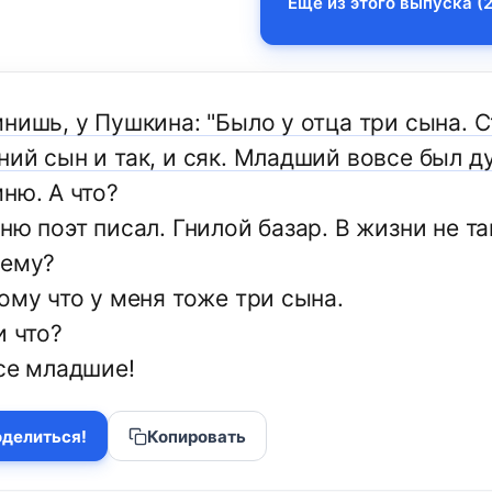
Еще из этого выпуска (2
мнишь, у Пушкина: "Было у отца три сына. 
ий сын и так, и сяк. Младший вовсе был д
ню. А что?
ню поэт писал. Гнилой базар. В жизни не та
чему?
ому что у меня тоже три сына.
и что?
все младшие!
делиться!
Копировать