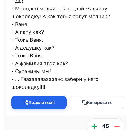
- Да!
- Молодец малчик. Ганс, дай малчику
шоколядку! А как тебья зовут малчик?
- Ваня.
- А папу как?
- Тоже Ваня.
- А дедушку как?
- Тоже Ваня.
- А фамилия твоя как?
- Cусанины мы!
- ... Гаааааааааааанс забери у него
шоколадку!!!!
Поделиться!
Копировать
45